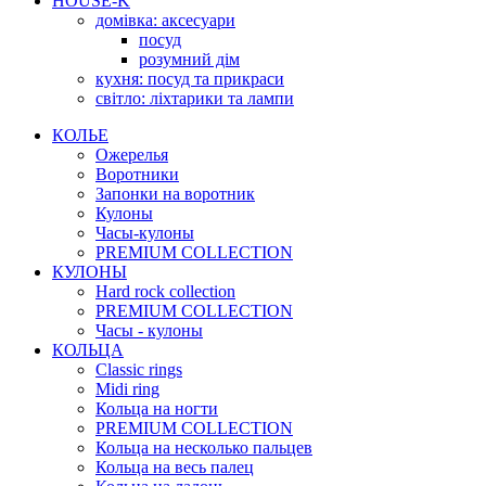
HOUSE-K
домівка: аксесуари
посуд
розумний дім
кухня: посуд та прикраси
світло: ліхтарики та лампи
КОЛЬЕ
Ожерелья
Воротники
Запонки на воротник
Кулоны
Часы-кулоны
PREMIUM COLLECTION
КУЛОНЫ
Hard rock collection
PREMIUM COLLECTION
Часы - кулоны
КОЛЬЦА
Classic rings
Midi ring
Кольца на ногти
PREMIUM COLLECTION
Кольца на несколько пальцев
Кольца на весь палец