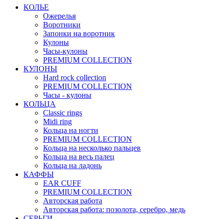
КОЛЬЕ
Ожерелья
Воротники
Запонки на воротник
Кулоны
Часы-кулоны
PREMIUM COLLECTION
КУЛОНЫ
Hard rock collection
PREMIUM COLLECTION
Часы - кулоны
КОЛЬЦА
Classic rings
Midi ring
Кольца на ногти
PREMIUM COLLECTION
Кольца на несколько пальцев
Кольца на весь палец
Кольца на ладонь
КАФФЫ
EAR CUFF
PREMIUM COLLECTION
Авторская работа
Авторская работа: позолота, серебро, медь
СЕРЬГИ