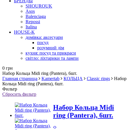
БРЕНДЫ
SHOUROUK
Asos
Balenciaga
Repossi
Italina
HOUSE-K
домівка: аксесуари
посуд
розумний дім
кухня: посуд та прикраси
світло: ліхтарики та лампи
0 грн
Набор Кольца Midi ring (Pantera), 6шт.
Главная страница
Kamertab
КОЛЬЦА
Classic rings
Набор
Кольца Midi ring (Pantera), 6шт.
Фильтр
Сбросить фильтр
Набор Кольца Midi
ring (Pantera), 6шт.