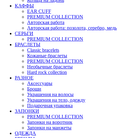
Кольца на ладонь
КАФФЫ
EAR CUFF
PREMIUM COLLECTION
Авторская работа
Авторская работа: позолота, серебро, медь
СЕРЬГИ
PREMIUM COLLECTION
БРАСЛЕТЫ
Classic bracelets
Кожаные браслеты
PREMIUM COLLECTION
Необычные браслеты
Hard rock collection
РАЗНОЕ
Аксессуары
Броши
Украшения на волосы
Украшения на тело, одежду
Подарочная упаковка
ЗАПОНКИ
PREMIUM COLLECTION
Запонки на воротник
Запонки на манжеты
ОДЕЖДА