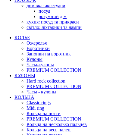
HOUSE-K
домівка: аксесуари
посуд
розумний дім
кухня: посуд та прикраси
світло: ліхтарики та лампи
КОЛЬЕ
Ожерелья
Воротники
Запонки на воротник
Кулоны
Часы-кулоны
PREMIUM COLLECTION
КУЛОНЫ
Hard rock collection
PREMIUM COLLECTION
Часы - кулоны
КОЛЬЦА
Classic rings
Midi ring
Кольца на ногти
PREMIUM COLLECTION
Кольца на несколько пальцев
Кольца на весь палец