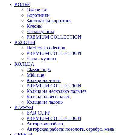
КОЛЬЕ
Ожерелья
Воротники
Запонки на воротник
Кулоны
Часы-кулоны
PREMIUM COLLECTION
КУЛОНЫ
Hard rock collection
PREMIUM COLLECTION
Часы - кулоны
КОЛЬЦА
Classic rings
Midi ring
Кольца на ногти
PREMIUM COLLECTION
Кольца на несколько пальцев
Кольца на весь палец
Кольца на ладонь
КАФФЫ
EAR CUFF
PREMIUM COLLECTION
Авторская работа
Авторская работа: позолота, серебро, медь
СЕРЬГИ