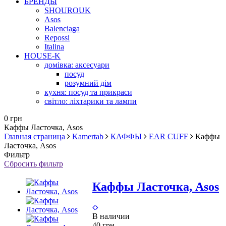
БРЕНДЫ
SHOUROUK
Asos
Balenciaga
Repossi
Italina
HOUSE-K
домівка: аксесуари
посуд
розумний дім
кухня: посуд та прикраси
світло: ліхтарики та лампи
0 грн
Каффы Ласточка, Asos
Главная страница
Kamertab
КАФФЫ
EAR CUFF
Каффы
Ласточка, Asos
Фильтр
Сбросить фильтр
Каффы Ласточка, Asos
В наличии
40 грн