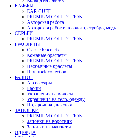
Кольца на ладонь
КАФФЫ
EAR CUFF
PREMIUM COLLECTION
Авторская работа
Авторская работа: позолота, серебро, медь
СЕРЬГИ
PREMIUM COLLECTION
БРАСЛЕТЫ
Classic bracelets
Кожаные браслеты
PREMIUM COLLECTION
Необычные браслеты
Hard rock collection
РАЗНОЕ
Аксессуары
Броши
Украшения на волосы
Украшения на тело, одежду
Подарочная упаковка
ЗАПОНКИ
PREMIUM COLLECTION
Запонки на воротник
Запонки на манжеты
ОДЕЖДА