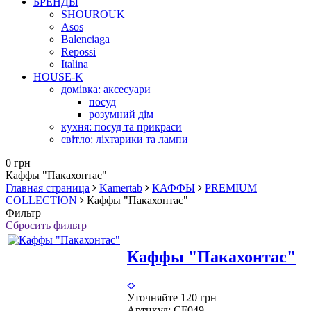
БРЕНДЫ
SHOUROUK
Asos
Balenciaga
Repossi
Italina
HOUSE-K
домівка: аксесуари
посуд
розумний дім
кухня: посуд та прикраси
світло: ліхтарики та лампи
0 грн
Каффы "Пакахонтас"
Главная страница
Kamertab
КАФФЫ
PREMIUM
COLLECTION
Каффы "Пакахонтас"
Фильтр
Сбросить фильтр
Каффы "Пакахонтас"
Уточняйте
120 грн
Артикул:
CF049