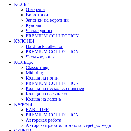
КОЛЬЕ
Ожерелья
Воротники
Запонки на воротник
Кулоны
Часы-кулоны
PREMIUM COLLECTION
КУЛОНЫ
Hard rock collection
PREMIUM COLLECTION
Часы - кулоны
КОЛЬЦА
Classic rings
Midi ring
Кольца на ногти
PREMIUM COLLECTION
Кольца на несколько пальцев
Кольца на весь палец
Кольца на ладонь
КАФФЫ
EAR CUFF
PREMIUM COLLECTION
Авторская работа
Авторская работа: позолота, серебро, медь
СЕРЬГИ