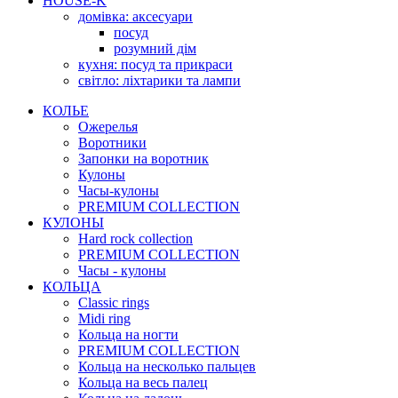
HOUSE-K
домівка: аксесуари
посуд
розумний дім
кухня: посуд та прикраси
світло: ліхтарики та лампи
КОЛЬЕ
Ожерелья
Воротники
Запонки на воротник
Кулоны
Часы-кулоны
PREMIUM COLLECTION
КУЛОНЫ
Hard rock collection
PREMIUM COLLECTION
Часы - кулоны
КОЛЬЦА
Classic rings
Midi ring
Кольца на ногти
PREMIUM COLLECTION
Кольца на несколько пальцев
Кольца на весь палец