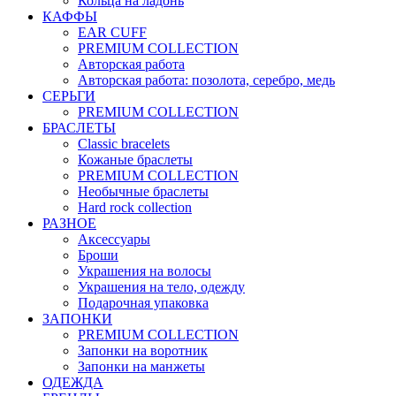
Кольца на ладонь
КАФФЫ
EAR CUFF
PREMIUM COLLECTION
Авторская работа
Авторская работа: позолота, серебро, медь
СЕРЬГИ
PREMIUM COLLECTION
БРАСЛЕТЫ
Classic bracelets
Кожаные браслеты
PREMIUM COLLECTION
Необычные браслеты
Hard rock collection
РАЗНОЕ
Аксессуары
Броши
Украшения на волосы
Украшения на тело, одежду
Подарочная упаковка
ЗАПОНКИ
PREMIUM COLLECTION
Запонки на воротник
Запонки на манжеты
ОДЕЖДА