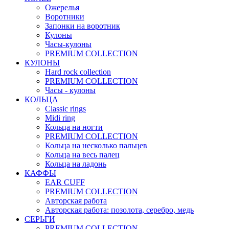
Ожерелья
Воротники
Запонки на воротник
Кулоны
Часы-кулоны
PREMIUM COLLECTION
КУЛОНЫ
Hard rock collection
PREMIUM COLLECTION
Часы - кулоны
КОЛЬЦА
Classic rings
Midi ring
Кольца на ногти
PREMIUM COLLECTION
Кольца на несколько пальцев
Кольца на весь палец
Кольца на ладонь
КАФФЫ
EAR CUFF
PREMIUM COLLECTION
Авторская работа
Авторская работа: позолота, серебро, медь
СЕРЬГИ
PREMIUM COLLECTION