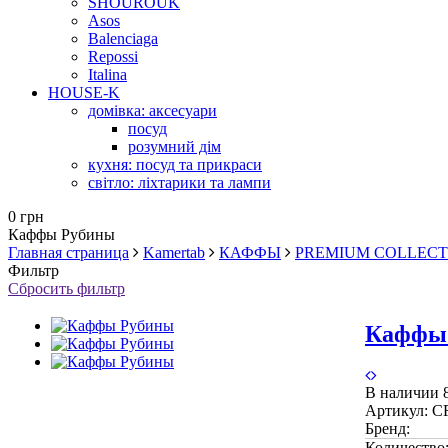
SHOUROUK
Asos
Balenciaga
Repossi
Italina
HOUSE-K
домівка: аксесуари
посуд
розумний дім
кухня: посуд та прикраси
світло: ліхтарики та лампи
0 грн
Каффы Рубины
Главная страница
Kamertab
КАФФЫ
PREMIUM COLLECT
Фильтр
Сбросить фильтр
Каффы
В наличии
Артикул:
C
Бренд:
Количество