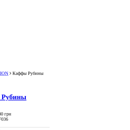
ION
Каффы Рубины
 Рубины
80 грн
F036
: