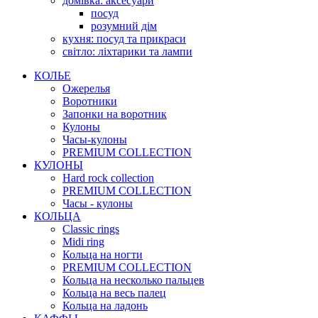
домівка: аксесуари
посуд
розумний дім
кухня: посуд та прикраси
світло: ліхтарики та лампи
КОЛЬЕ
Ожерелья
Воротники
Запонки на воротник
Кулоны
Часы-кулоны
PREMIUM COLLECTION
КУЛОНЫ
Hard rock collection
PREMIUM COLLECTION
Часы - кулоны
КОЛЬЦА
Classic rings
Midi ring
Кольца на ногти
PREMIUM COLLECTION
Кольца на несколько пальцев
Кольца на весь палец
Кольца на ладонь