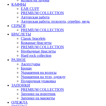
Кольца на ладонь
КАФФЫ
EAR CUFF
PREMIUM COLLECTION
Авторская работа
Авторская работа: позолота, серебро, медь
СЕРЬГИ
PREMIUM COLLECTION
БРАСЛЕТЫ
Classic bracelets
Кожаные браслеты
PREMIUM COLLECTION
Необычные браслеты
Hard rock collection
РАЗНОЕ
Аксессуары
Броши
Украшения на волосы
Украшения на тело, одежду
Подарочная упаковка
ЗАПОНКИ
PREMIUM COLLECTION
Запонки на воротник
Запонки на манжеты
ОДЕЖДА