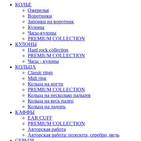
КОЛЬЕ
Ожерелья
Воротники
Запонки на воротник
Кулоны
Часы-кулоны
PREMIUM COLLECTION
КУЛОНЫ
Hard rock collection
PREMIUM COLLECTION
Часы - кулоны
КОЛЬЦА
Classic rings
Midi ring
Кольца на ногти
PREMIUM COLLECTION
Кольца на несколько пальцев
Кольца на весь палец
Кольца на ладонь
КАФФЫ
EAR CUFF
PREMIUM COLLECTION
Авторская работа
Авторская работа: позолота, серебро, медь
СЕРЬГИ