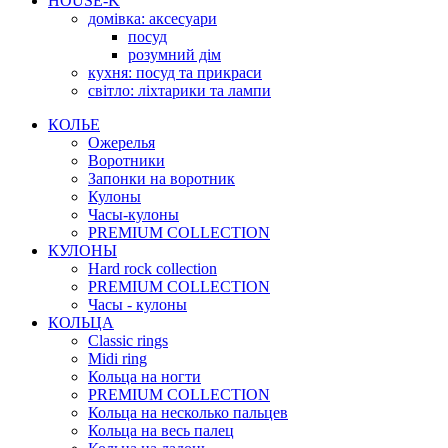
HOUSE-K
домівка: аксесуари
посуд
розумний дім
кухня: посуд та прикраси
світло: ліхтарики та лампи
КОЛЬЕ
Ожерелья
Воротники
Запонки на воротник
Кулоны
Часы-кулоны
PREMIUM COLLECTION
КУЛОНЫ
Hard rock collection
PREMIUM COLLECTION
Часы - кулоны
КОЛЬЦА
Classic rings
Midi ring
Кольца на ногти
PREMIUM COLLECTION
Кольца на несколько пальцев
Кольца на весь палец