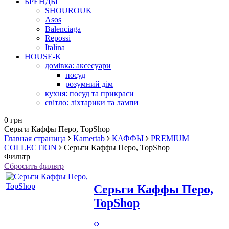
БРЕНДЫ
SHOUROUK
Asos
Balenciaga
Repossi
Italina
HOUSE-K
домівка: аксесуари
посуд
розумний дім
кухня: посуд та прикраси
світло: ліхтарики та лампи
0 грн
Серьги Каффы Перо, TopShop
Главная страница
Kamertab
КАФФЫ
PREMIUM
COLLECTION
Серьги Каффы Перо, TopShop
Фильтр
Сбросить фильтр
Серьги Каффы Перо,
TopShop