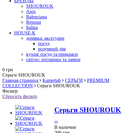
БРЕНДЫ
SHOUROUK
Asos
Balenciaga
Repossi
Italina
HOUSE-K
домівка: аксесуари
посуд
розумний дім
кухня: посуд та прикраси
світло: ліхтарики та лампи
0 грн
Серьги SHOUROUK
Главная страница
Kamertab
СЕРЬГИ
PREMIUM
COLLECTION
Серьги SHOUROUK
Фильтр
Сбросить фильтр
Серьги SHOUROUK
В наличии
200 грн