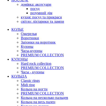
HOUSE-K
домівка: аксесуари
посуд
розумний дім
кухня: посуд та прикраси
світло: ліхтарики та лампи
КОЛЬЕ
Ожерелья
Воротники
Запонки на воротник
Кулоны
Часы-кулоны
PREMIUM COLLECTION
КУЛОНЫ
Hard rock collection
PREMIUM COLLECTION
Часы - кулоны
КОЛЬЦА
Classic rings
Midi ring
Кольца на ногти
PREMIUM COLLECTION
Кольца на несколько пальцев
Кольца на весь палец