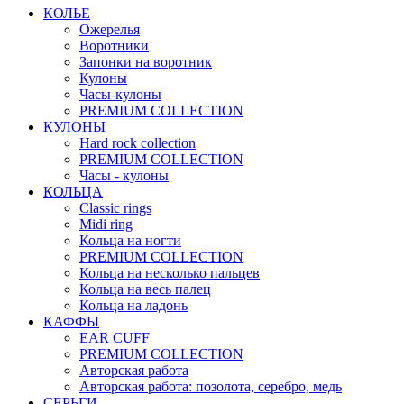
КОЛЬЕ
Ожерелья
Воротники
Запонки на воротник
Кулоны
Часы-кулоны
PREMIUM COLLECTION
КУЛОНЫ
Hard rock collection
PREMIUM COLLECTION
Часы - кулоны
КОЛЬЦА
Classic rings
Midi ring
Кольца на ногти
PREMIUM COLLECTION
Кольца на несколько пальцев
Кольца на весь палец
Кольца на ладонь
КАФФЫ
EAR CUFF
PREMIUM COLLECTION
Авторская работа
Авторская работа: позолота, серебро, медь
СЕРЬГИ