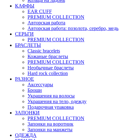
Кольца на ладонь
КАФФЫ
EAR CUFF
PREMIUM COLLECTION
Авторская работа
Авторская работа: позолота, серебро, медь
СЕРЬГИ
PREMIUM COLLECTION
БРАСЛЕТЫ
Classic bracelets
Кожаные браслеты
PREMIUM COLLECTION
Необычные браслеты
Hard rock collection
РАЗНОЕ
Аксессуары
Броши
Украшения на волосы
Украшения на тело, одежду
Подарочная упаковка
ЗАПОНКИ
PREMIUM COLLECTION
Запонки на воротник
Запонки на манжеты
ОДЕЖДА