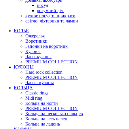
домівка: аксесуари
посуд
розумний дім
кухня: посуд та прикраси
світло: ліхтарики та лампи
КОЛЬЕ
Ожерелья
Воротники
Запонки на воротник
Кулоны
Часы-кулоны
PREMIUM COLLECTION
КУЛОНЫ
Hard rock collection
PREMIUM COLLECTION
Часы - кулоны
КОЛЬЦА
Classic rings
Midi ring
Кольца на ногти
PREMIUM COLLECTION
Кольца на несколько пальцев
Кольца на весь палец
Кольца на ладонь