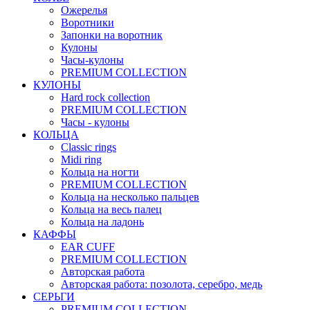
Ожерелья
Воротники
Запонки на воротник
Кулоны
Часы-кулоны
PREMIUM COLLECTION
КУЛОНЫ
Hard rock collection
PREMIUM COLLECTION
Часы - кулоны
КОЛЬЦА
Classic rings
Midi ring
Кольца на ногти
PREMIUM COLLECTION
Кольца на несколько пальцев
Кольца на весь палец
Кольца на ладонь
КАФФЫ
EAR CUFF
PREMIUM COLLECTION
Авторская работа
Авторская работа: позолота, серебро, медь
СЕРЬГИ
PREMIUM COLLECTION