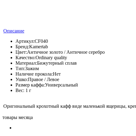
Описание
Артикул:
CF040
Бренд:
Kamertab
Цвет:
Античное золото / Античное серебро
Качество:
Ordinary quality
Материал:
Бижутерный сплав
Тип:
Зажим
Наличие прокола:
Нет
Ушко:
Правое / Левое
Размер каффа:
Универсальный
Вес:
1 г
Оригинальный крохотный кафф виде маленькой ящерицы, крепящ
товары месяца