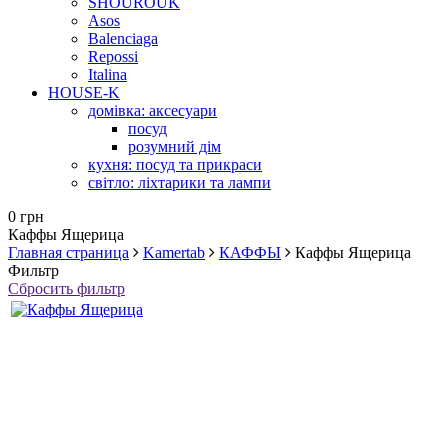
SHOUROUK
Asos
Balenciaga
Repossi
Italina
HOUSE-K
домівка: аксесуари
посуд
розумний дім
кухня: посуд та прикраси
світло: ліхтарики та лампи
0 грн
Каффы Ящерица
Главная страница
Kamertab
КАФФЫ
Каффы Ящерица
Фильтр
Сбросить фильтр