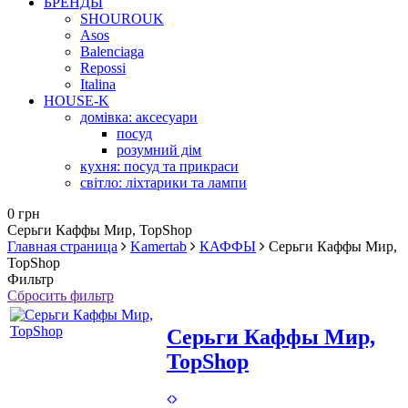
БРЕНДЫ
SHOUROUK
Asos
Balenciaga
Repossi
Italina
HOUSE-K
домівка: аксесуари
посуд
розумний дім
кухня: посуд та прикраси
світло: ліхтарики та лампи
0 грн
Серьги Каффы Мир, TopShop
Главная страница
Kamertab
КАФФЫ
Серьги Каффы Мир,
TopShop
Фильтр
Сбросить фильтр
Серьги Каффы Мир,
TopShop