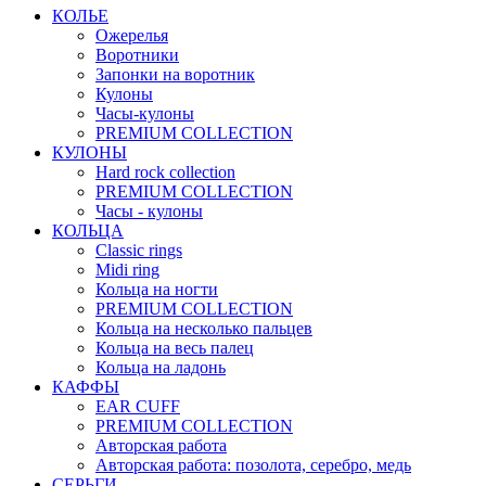
КОЛЬЕ
Ожерелья
Воротники
Запонки на воротник
Кулоны
Часы-кулоны
PREMIUM COLLECTION
КУЛОНЫ
Hard rock collection
PREMIUM COLLECTION
Часы - кулоны
КОЛЬЦА
Classic rings
Midi ring
Кольца на ногти
PREMIUM COLLECTION
Кольца на несколько пальцев
Кольца на весь палец
Кольца на ладонь
КАФФЫ
EAR CUFF
PREMIUM COLLECTION
Авторская работа
Авторская работа: позолота, серебро, медь
СЕРЬГИ