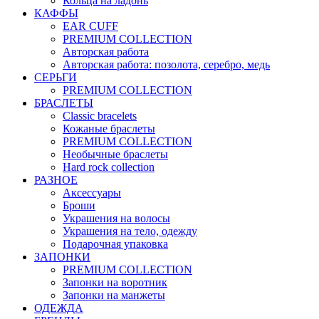
Кольца на ладонь
КАФФЫ
EAR CUFF
PREMIUM COLLECTION
Авторская работа
Авторская работа: позолота, серебро, медь
СЕРЬГИ
PREMIUM COLLECTION
БРАСЛЕТЫ
Classic bracelets
Кожаные браслеты
PREMIUM COLLECTION
Необычные браслеты
Hard rock collection
РАЗНОЕ
Аксессуары
Броши
Украшения на волосы
Украшения на тело, одежду
Подарочная упаковка
ЗАПОНКИ
PREMIUM COLLECTION
Запонки на воротник
Запонки на манжеты
ОДЕЖДА