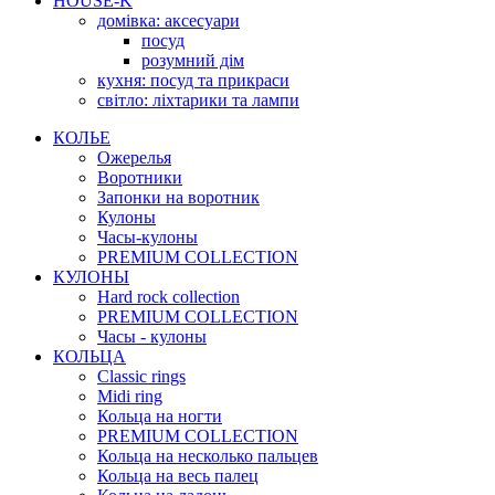
HOUSE-K
домівка: аксесуари
посуд
розумний дім
кухня: посуд та прикраси
світло: ліхтарики та лампи
КОЛЬЕ
Ожерелья
Воротники
Запонки на воротник
Кулоны
Часы-кулоны
PREMIUM COLLECTION
КУЛОНЫ
Hard rock collection
PREMIUM COLLECTION
Часы - кулоны
КОЛЬЦА
Classic rings
Midi ring
Кольца на ногти
PREMIUM COLLECTION
Кольца на несколько пальцев
Кольца на весь палец