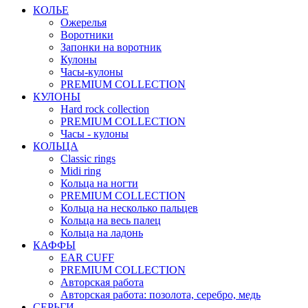
КОЛЬЕ
Ожерелья
Воротники
Запонки на воротник
Кулоны
Часы-кулоны
PREMIUM COLLECTION
КУЛОНЫ
Hard rock collection
PREMIUM COLLECTION
Часы - кулоны
КОЛЬЦА
Classic rings
Midi ring
Кольца на ногти
PREMIUM COLLECTION
Кольца на несколько пальцев
Кольца на весь палец
Кольца на ладонь
КАФФЫ
EAR CUFF
PREMIUM COLLECTION
Авторская работа
Авторская работа: позолота, серебро, медь
СЕРЬГИ