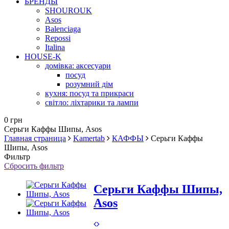
БРЕНДЫ
SHOUROUK
Asos
Balenciaga
Repossi
Italina
HOUSE-K
домівка: аксесуари
посуд
розумний дім
кухня: посуд та прикраси
світло: ліхтарики та лампи
0 грн
Серьги Каффы Шипы, Asos
Главная страница
Kamertab
КАФФЫ
Серьги Каффы
Шипы, Asos
Фильтр
Сбросить фильтр
Серьги Каффы Шипы,
Asos