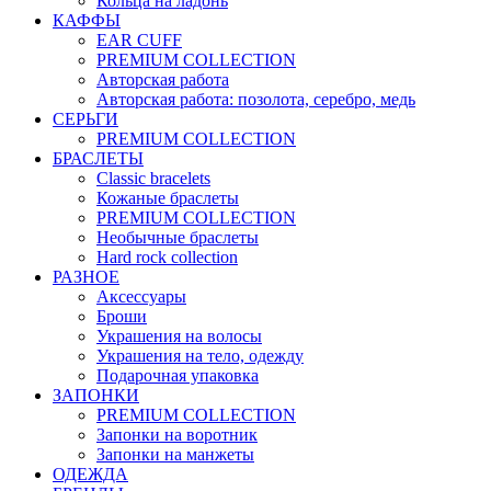
Кольца на ладонь
КАФФЫ
EAR CUFF
PREMIUM COLLECTION
Авторская работа
Авторская работа: позолота, серебро, медь
СЕРЬГИ
PREMIUM COLLECTION
БРАСЛЕТЫ
Classic bracelets
Кожаные браслеты
PREMIUM COLLECTION
Необычные браслеты
Hard rock collection
РАЗНОЕ
Аксессуары
Броши
Украшения на волосы
Украшения на тело, одежду
Подарочная упаковка
ЗАПОНКИ
PREMIUM COLLECTION
Запонки на воротник
Запонки на манжеты
ОДЕЖДА