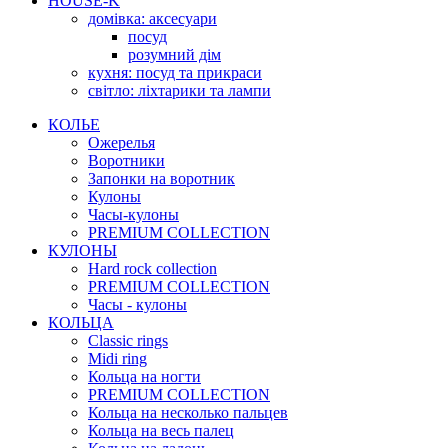
HOUSE-K
домівка: аксесуари
посуд
розумний дім
кухня: посуд та прикраси
світло: ліхтарики та лампи
КОЛЬЕ
Ожерелья
Воротники
Запонки на воротник
Кулоны
Часы-кулоны
PREMIUM COLLECTION
КУЛОНЫ
Hard rock collection
PREMIUM COLLECTION
Часы - кулоны
КОЛЬЦА
Classic rings
Midi ring
Кольца на ногти
PREMIUM COLLECTION
Кольца на несколько пальцев
Кольца на весь палец