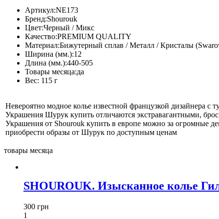
Артикул:
NE173
Бренд:
Shourouk
Цвет:
Черный / Микс
Качество:
PREMIUM QUALITY
Материал:
Бижутерный сплав / Металл / Кристалы (Swarov
Ширина (мм.):
12
Длина (мм.):
440-505
Товары месяца:
да
Вес:
115 г
Невероятно модное колье известной французкой дизайнера с т
Украшения Шурук купить отличаются экстравагантными, брос
Украшения от Shourouk купить в европе можно за огромные д
приобрести образы от Шурук по доступным ценам
товары месяца
SHOUROUK. Изысканное колье Гил
300 грн
1