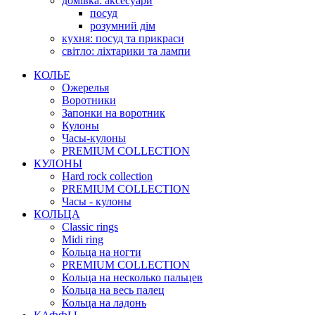
домівка: аксесуари
посуд
розумний дім
кухня: посуд та прикраси
світло: ліхтарики та лампи
КОЛЬЕ
Ожерелья
Воротники
Запонки на воротник
Кулоны
Часы-кулоны
PREMIUM COLLECTION
КУЛОНЫ
Hard rock collection
PREMIUM COLLECTION
Часы - кулоны
КОЛЬЦА
Classic rings
Midi ring
Кольца на ногти
PREMIUM COLLECTION
Кольца на несколько пальцев
Кольца на весь палец
Кольца на ладонь