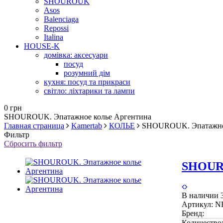
SHOUROUK
Asos
Balenciaga
Repossi
Italina
HOUSE-K
домівка: аксесуари
посуд
розумний дім
кухня: посуд та прикраси
світло: ліхтарики та лампи
0 грн
SHOUROUK. Эпатажное колье Аргентина
Главная страница
Kamertab
КОЛЬЕ
SHOUROUK. Эпатажное
Фильтр
Сбросить фильтр
SHOURO
В наличии
Артикул:
N
Бренд:
Количество