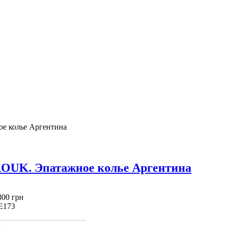
 колье Аргентина
UK. Эпатажное колье Аргентина
300 грн
E173
: