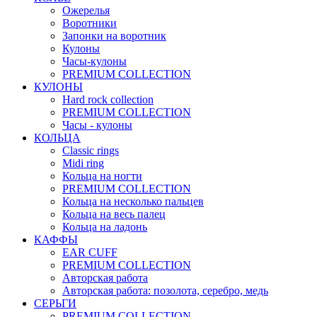
Ожерелья
Воротники
Запонки на воротник
Кулоны
Часы-кулоны
PREMIUM COLLECTION
КУЛОНЫ
Hard rock collection
PREMIUM COLLECTION
Часы - кулоны
КОЛЬЦА
Classic rings
Midi ring
Кольца на ногти
PREMIUM COLLECTION
Кольца на несколько пальцев
Кольца на весь палец
Кольца на ладонь
КАФФЫ
EAR CUFF
PREMIUM COLLECTION
Авторская работа
Авторская работа: позолота, серебро, медь
СЕРЬГИ
PREMIUM COLLECTION