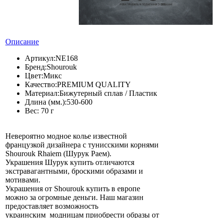
Описание
Артикул:
NE168
Бренд:
Shourouk
Цвет:
Микс
Качество:
PREMIUM QUALITY
Материал:
Бижутерный сплав / Пластик
Длина (мм.):
530-600
Вес:
70 г
Невероятно модное колье известной
французкой дизайнера с тунисскими корнями
Shourouk Rhaiem (Шурук Раем).
Украшения Шурук купить отличаются
экстравагантными, броскими образами и
мотивами.
Украшения от Shourouk купить в европе
можно за огромные деньги. Наш магазин
предоставляет возможность
украинским модницам приобрести образы от