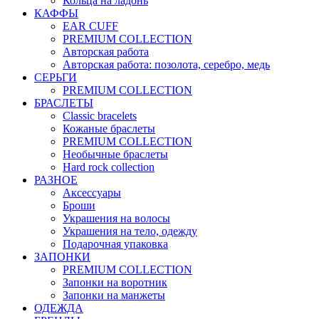
Кольца на ладонь
КАФФЫ
EAR CUFF
PREMIUM COLLECTION
Авторская работа
Авторская работа: позолота, серебро, медь
СЕРЬГИ
PREMIUM COLLECTION
БРАСЛЕТЫ
Classic bracelets
Кожаные браслеты
PREMIUM COLLECTION
Необычные браслеты
Hard rock collection
РАЗНОЕ
Аксессуары
Броши
Украшения на волосы
Украшения на тело, одежду
Подарочная упаковка
ЗАПОНКИ
PREMIUM COLLECTION
Запонки на воротник
Запонки на манжеты
ОДЕЖДА