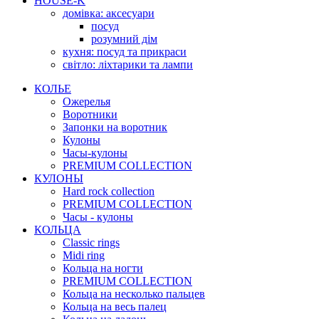
HOUSE-K
домівка: аксесуари
посуд
розумний дім
кухня: посуд та прикраси
світло: ліхтарики та лампи
КОЛЬЕ
Ожерелья
Воротники
Запонки на воротник
Кулоны
Часы-кулоны
PREMIUM COLLECTION
КУЛОНЫ
Hard rock collection
PREMIUM COLLECTION
Часы - кулоны
КОЛЬЦА
Classic rings
Midi ring
Кольца на ногти
PREMIUM COLLECTION
Кольца на несколько пальцев
Кольца на весь палец