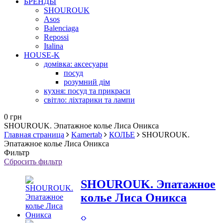
БРЕНДЫ
SHOUROUK
Asos
Balenciaga
Repossi
Italina
HOUSE-K
домівка: аксесуари
посуд
розумний дім
кухня: посуд та прикраси
світло: ліхтарики та лампи
0 грн
SHOUROUK. Эпатажное колье Лиса Оникса
Главная страница
Kamertab
КОЛЬЕ
SHOUROUK.
Эпатажное колье Лиса Оникса
Фильтр
Сбросить фильтр
SHOUROUK. Эпатажное
колье Лиса Оникса