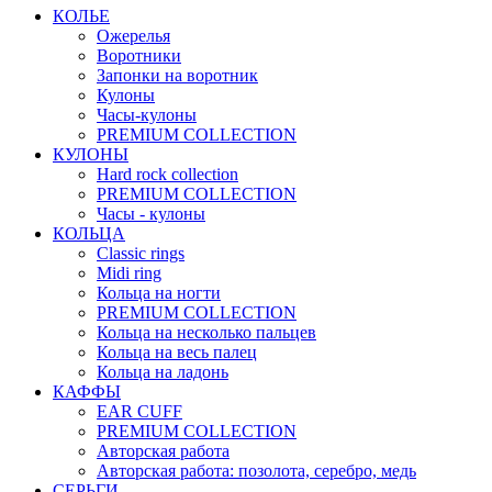
КОЛЬЕ
Ожерелья
Воротники
Запонки на воротник
Кулоны
Часы-кулоны
PREMIUM COLLECTION
КУЛОНЫ
Hard rock collection
PREMIUM COLLECTION
Часы - кулоны
КОЛЬЦА
Classic rings
Midi ring
Кольца на ногти
PREMIUM COLLECTION
Кольца на несколько пальцев
Кольца на весь палец
Кольца на ладонь
КАФФЫ
EAR CUFF
PREMIUM COLLECTION
Авторская работа
Авторская работа: позолота, серебро, медь
СЕРЬГИ