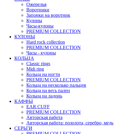
Ожерелья
Воротники
Запонки на воротник
Кулоны
Часы-кулоны
PREMIUM COLLECTION
КУЛОНЫ
Hard rock collection
PREMIUM COLLECTION
Часы - кулоны
КОЛЬЦА
Classic rings
Midi ring
Кольца на ногти
PREMIUM COLLECTION
Кольца на несколько пальцев
Кольца на весь палец
Кольца на ладонь
КАФФЫ
EAR CUFF
PREMIUM COLLECTION
Авторская работа
Авторская работа: позолота, серебро, медь
СЕРЬГИ
PREMIUM COLLECTION