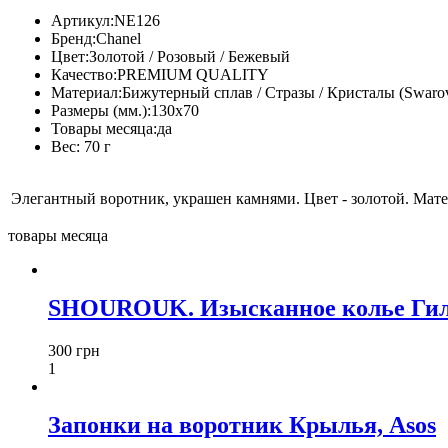
Артикул:
NE126
Бренд:
Chanel
Цвет:
Золотой / Розовый / Бежевый
Качество:
PREMIUM QUALITY
Материал:
Бижутерный сплав / Стразы / Кристалы (Swarov
Размеры (мм.):
130x70
Товары месяца:
да
Вес:
70 г
Элегантный воротник, украшен камнями. Цвет - золотой. Матер
товары месяца
SHOUROUK. Изысканное колье Гил
300 грн
1
Запонки на воротник Крылья, Asos