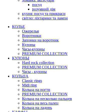
домівка: аксесуари
посуд
розумний дім
кухня: посуд та прикраси
світло: ліхтарики та лампи
КОЛЬЕ
Ожерелья
Воротники
Запонки на воротник
Кулоны
Часы-кулоны
PREMIUM COLLECTION
КУЛОНЫ
Hard rock collection
PREMIUM COLLECTION
Часы - кулоны
КОЛЬЦА
Classic rings
Midi ring
Кольца на ногти
PREMIUM COLLECTION
Кольца на несколько пальцев
Кольца на весь палец
Кольца на ладонь