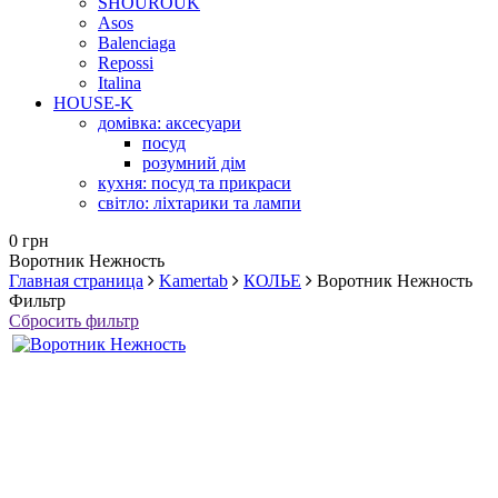
SHOUROUK
Asos
Balenciaga
Repossi
Italina
HOUSE-K
домівка: аксесуари
посуд
розумний дім
кухня: посуд та прикраси
світло: ліхтарики та лампи
0 грн
Воротник Нежность
Главная страница
Kamertab
КОЛЬЕ
Воротник Нежность
Фильтр
Сбросить фильтр