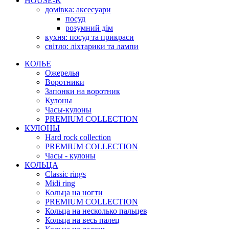
HOUSE-K
домівка: аксесуари
посуд
розумний дім
кухня: посуд та прикраси
світло: ліхтарики та лампи
КОЛЬЕ
Ожерелья
Воротники
Запонки на воротник
Кулоны
Часы-кулоны
PREMIUM COLLECTION
КУЛОНЫ
Hard rock collection
PREMIUM COLLECTION
Часы - кулоны
КОЛЬЦА
Classic rings
Midi ring
Кольца на ногти
PREMIUM COLLECTION
Кольца на несколько пальцев
Кольца на весь палец