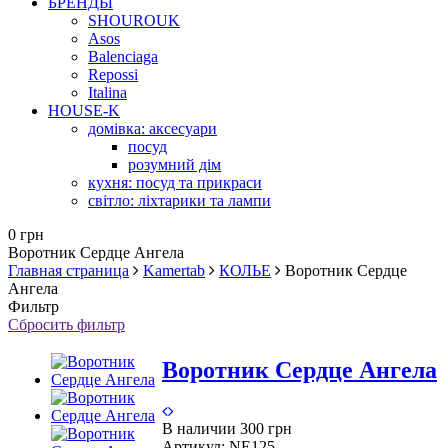
БРЕНДЫ
SHOUROUK
Asos
Balenciaga
Repossi
Italina
HOUSE-K
домівка: аксесуари
посуд
розумний дім
кухня: посуд та прикраси
світло: ліхтарики та лампи
0 грн
Воротник Сердце Ангела
Главная страница
Kamertab
КОЛЬЕ
Воротник Сердце
Ангела
Фильтр
Сбросить фильтр
Воротник Сердце Ангела
В наличии
300 грн
Артикул:
NE125