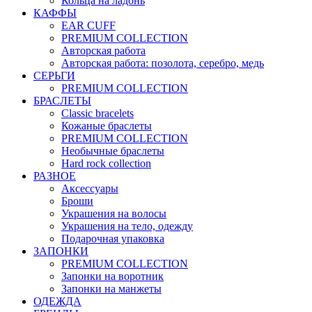
Кольца на ладонь
КАФФЫ
EAR CUFF
PREMIUM COLLECTION
Авторская работа
Авторская работа: позолота, серебро, медь
СЕРЬГИ
PREMIUM COLLECTION
БРАСЛЕТЫ
Classic bracelets
Кожаные браслеты
PREMIUM COLLECTION
Необычные браслеты
Hard rock collection
РАЗНОЕ
Аксессуары
Броши
Украшения на волосы
Украшения на тело, одежду
Подарочная упаковка
ЗАПОНКИ
PREMIUM COLLECTION
Запонки на воротник
Запонки на манжеты
ОДЕЖДА