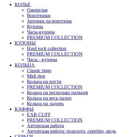
КОЛЬЕ
Ожерелья
Воротники
Запонки на воротник
Кулоны
Часы-кулоны
PREMIUM COLLECTION
КУЛОНЫ
Hard rock collection
PREMIUM COLLECTION
Часы - кулоны
КОЛЬЦА
Classic rings
Midi ring
Кольца на ногти
PREMIUM COLLECTION
Кольца на несколько пальцев
Кольца на весь палец
Кольца на ладонь
КАФФЫ
EAR CUFF
PREMIUM COLLECTION
Авторская работа
Авторская работа: позолота, серебро, медь
СЕРЬГИ