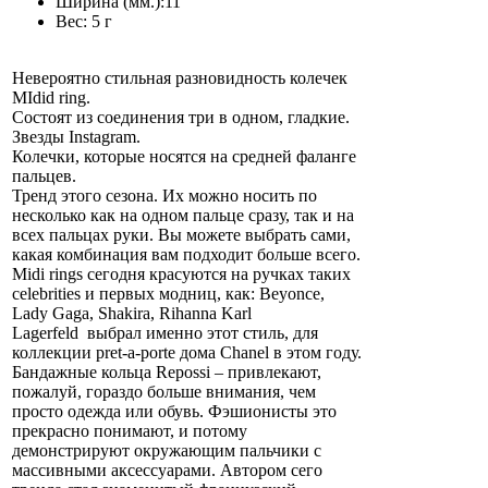
Ширина (мм.):
11
Вес:
5 г
Невероятно стильная разновидность колечек
MIdid ring.
Состоят из соединения три в одном, гладкие.
Звезды Instagram.
Колечки, которые носятся на средней фаланге
пальцев.
Тренд этого сезона. Их можно носить по
несколько как на одном пальце сразу, так и на
всех пальцах руки. Вы можете выбрать сами,
какая комбинация вам подходит больше всего.
Midi rings сегодня красуются на ручках таких
celebrities и первых модниц, как: Beyonce,
Lady Gaga, Shakira, Rihanna Karl
Lagerfeld выбрал именно этот стиль, для
коллекции pret-a-porte дома Chanel в этом году.
Бандажные кольца Repossi – привлекают,
пожалуй, гораздо больше внимания, чем
просто одежда или обувь. Фэшионисты это
прекрасно понимают, и потому
демонстрируют окружающим пальчики с
массивными аксессуарами. Автором сего