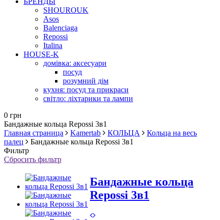
БРЕНДЫ
SHOUROUK
Asos
Balenciaga
Repossi
Italina
HOUSE-K
домівка: аксесуари
посуд
розумний дім
кухня: посуд та прикраси
світло: ліхтарики та лампи
0 грн
Бандажные кольца Repossi 3в1
Главная страница
Kamertab
КОЛЬЦА
Кольца на весь
палец
Бандажные кольца Repossi 3в1
Фильтр
Сбросить фильтр
Бандажные кольца
Repossi 3в1