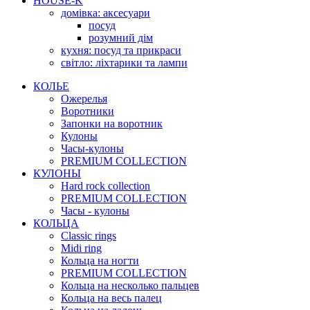
HOUSE-K
домівка: аксесуари
посуд
розумний дім
кухня: посуд та прикраси
світло: ліхтарики та лампи
КОЛЬЕ
Ожерелья
Воротники
Запонки на воротник
Кулоны
Часы-кулоны
PREMIUM COLLECTION
КУЛОНЫ
Hard rock collection
PREMIUM COLLECTION
Часы - кулоны
КОЛЬЦА
Classic rings
Midi ring
Кольца на ногти
PREMIUM COLLECTION
Кольца на несколько пальцев
Кольца на весь палец