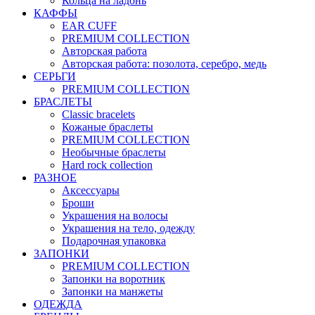
Кольца на ладонь
КАФФЫ
EAR CUFF
PREMIUM COLLECTION
Авторская работа
Авторская работа: позолота, серебро, медь
СЕРЬГИ
PREMIUM COLLECTION
БРАСЛЕТЫ
Classic bracelets
Кожаные браслеты
PREMIUM COLLECTION
Необычные браслеты
Hard rock collection
РАЗНОЕ
Аксессуары
Броши
Украшения на волосы
Украшения на тело, одежду
Подарочная упаковка
ЗАПОНКИ
PREMIUM COLLECTION
Запонки на воротник
Запонки на манжеты
ОДЕЖДА