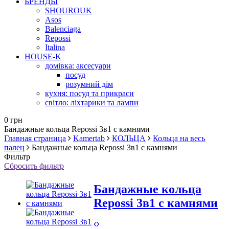
БРЕНДЫ
SHOUROUK
Asos
Balenciaga
Repossi
Italina
HOUSE-K
домівка: аксесуари
посуд
розумний дім
кухня: посуд та прикраси
світло: ліхтарики та лампи
0 грн
Бандажные кольца Repossi 3в1 с камнями
Главная страница
Kamertab
КОЛЬЦА
Кольца на весь
палец
Бандажные кольца Repossi 3в1 с камнями
Фильтр
Сбросить фильтр
Бандажные кольца
Repossi 3в1 с камнями