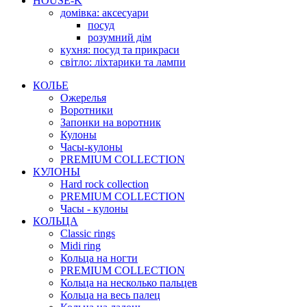
HOUSE-K
домівка: аксесуари
посуд
розумний дім
кухня: посуд та прикраси
світло: ліхтарики та лампи
КОЛЬЕ
Ожерелья
Воротники
Запонки на воротник
Кулоны
Часы-кулоны
PREMIUM COLLECTION
КУЛОНЫ
Hard rock collection
PREMIUM COLLECTION
Часы - кулоны
КОЛЬЦА
Classic rings
Midi ring
Кольца на ногти
PREMIUM COLLECTION
Кольца на несколько пальцев
Кольца на весь палец