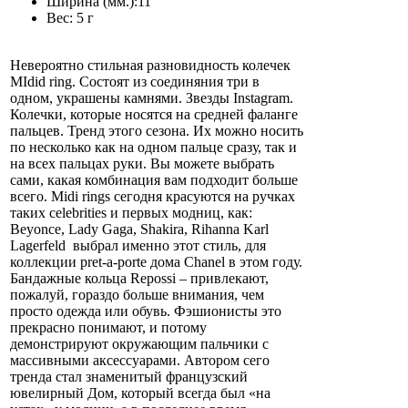
Ширина (мм.):
11
Вес:
5 г
Невероятно стильная разновидность колечек
MIdid ring. Состоят из соединяния три в
одном, украшены камнями. Звезды Instagram.
Колечки, которые носятся на средней фаланге
пальцев. Тренд этого сезона. Их можно носить
по несколько как на одном пальце сразу, так и
на всех пальцах руки. Вы можете выбрать
сами, какая комбинация вам подходит больше
всего. Midi rings сегодня красуются на ручках
таких celebrities и первых модниц, как:
Beyonce, Lady Gaga, Shakira, Rihanna Karl
Lagerfeld выбрал именно этот стиль, для
коллекции pret-a-porte дома Chanel в этом году.
Бандажные кольца Repossi – привлекают,
пожалуй, гораздо больше внимания, чем
просто одежда или обувь. Фэшионисты это
прекрасно понимают, и потому
демонстрируют окружающим пальчики с
массивными аксессуарами. Автором сего
тренда стал знаменитый французский
ювелирный Дом, который всегда был «на