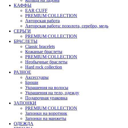
Кольца на ладонь
КАФФЫ
EAR CUFF
PREMIUM COLLECTION
Авторская работа
Авторская работа: позолота, серебро, медь
СЕРЬГИ
PREMIUM COLLECTION
БРАСЛЕТЫ
Classic bracelets
Кожаные браслеты
PREMIUM COLLECTION
Необычные браслеты
Hard rock collection
РАЗНОЕ
Аксессуары
Броши
Украшения на волосы
Украшения на тело, одежду
Подарочная упаковка
ЗАПОНКИ
PREMIUM COLLECTION
Запонки на воротник
Запонки на манжеты
ОДЕЖДА