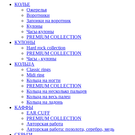
КОЛЬЕ
Ожерелья
Воротники
Запонки на воротник
Кулоны
Часы-кулоны
PREMIUM COLLECTION
КУЛОНЫ
Hard rock collection
PREMIUM COLLECTION
Часы - кулоны
КОЛЬЦА
Classic rings
Midi ring
Кольца на ногти
PREMIUM COLLECTION
Кольца на несколько пальцев
Кольца на весь палец
Кольца на ладонь
КАФФЫ
EAR CUFF
PREMIUM COLLECTION
Авторская работа
Авторская работа: позолота, серебро, медь
СЕРЬГИ