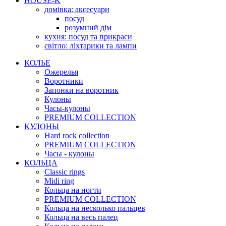
HOUSE-K
домівка: аксесуари
посуд
розумний дім
кухня: посуд та прикраси
світло: ліхтарики та лампи
КОЛЬЕ
Ожерелья
Воротники
Запонки на воротник
Кулоны
Часы-кулоны
PREMIUM COLLECTION
КУЛОНЫ
Hard rock collection
PREMIUM COLLECTION
Часы - кулоны
КОЛЬЦА
Classic rings
Midi ring
Кольца на ногти
PREMIUM COLLECTION
Кольца на несколько пальцев
Кольца на весь палец