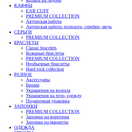
Кольца на ладонь
КАФФЫ
EAR CUFF
PREMIUM COLLECTION
Авторская работа
Авторская работа: позолота, серебро, медь
СЕРЬГИ
PREMIUM COLLECTION
БРАСЛЕТЫ
Classic bracelets
Кожаные браслеты
PREMIUM COLLECTION
Необычные браслеты
Hard rock collection
РАЗНОЕ
Аксессуары
Броши
Украшения на волосы
Украшения на тело, одежду
Подарочная упаковка
ЗАПОНКИ
PREMIUM COLLECTION
Запонки на воротник
Запонки на манжеты
ОДЕЖДА