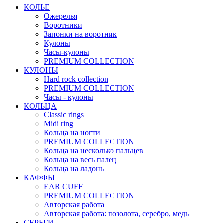
КОЛЬЕ
Ожерелья
Воротники
Запонки на воротник
Кулоны
Часы-кулоны
PREMIUM COLLECTION
КУЛОНЫ
Hard rock collection
PREMIUM COLLECTION
Часы - кулоны
КОЛЬЦА
Classic rings
Midi ring
Кольца на ногти
PREMIUM COLLECTION
Кольца на несколько пальцев
Кольца на весь палец
Кольца на ладонь
КАФФЫ
EAR CUFF
PREMIUM COLLECTION
Авторская работа
Авторская работа: позолота, серебро, медь
СЕРЬГИ