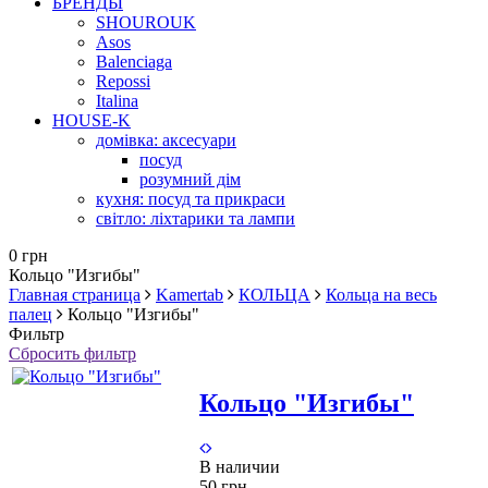
БРЕНДЫ
SHOUROUK
Asos
Balenciaga
Repossi
Italina
HOUSE-K
домівка: аксесуари
посуд
розумний дім
кухня: посуд та прикраси
світло: ліхтарики та лампи
0 грн
Кольцо "Изгибы"
Главная страница
Kamertab
КОЛЬЦА
Кольца на весь
палец
Кольцо "Изгибы"
Фильтр
Сбросить фильтр
Кольцо "Изгибы"
В наличии
50 грн