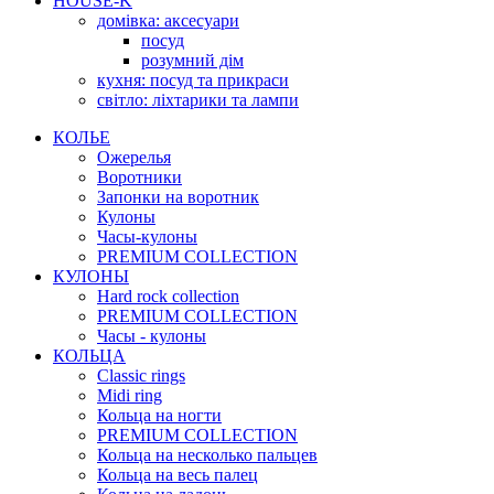
HOUSE-K
домівка: аксесуари
посуд
розумний дім
кухня: посуд та прикраси
світло: ліхтарики та лампи
КОЛЬЕ
Ожерелья
Воротники
Запонки на воротник
Кулоны
Часы-кулоны
PREMIUM COLLECTION
КУЛОНЫ
Hard rock collection
PREMIUM COLLECTION
Часы - кулоны
КОЛЬЦА
Classic rings
Midi ring
Кольца на ногти
PREMIUM COLLECTION
Кольца на несколько пальцев
Кольца на весь палец