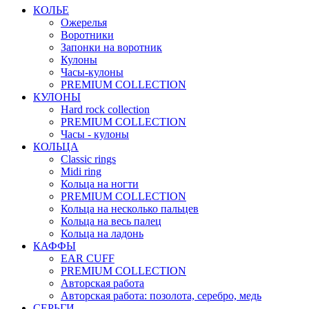
КОЛЬЕ
Ожерелья
Воротники
Запонки на воротник
Кулоны
Часы-кулоны
PREMIUM COLLECTION
КУЛОНЫ
Hard rock collection
PREMIUM COLLECTION
Часы - кулоны
КОЛЬЦА
Classic rings
Midi ring
Кольца на ногти
PREMIUM COLLECTION
Кольца на несколько пальцев
Кольца на весь палец
Кольца на ладонь
КАФФЫ
EAR CUFF
PREMIUM COLLECTION
Авторская работа
Авторская работа: позолота, серебро, медь
СЕРЬГИ