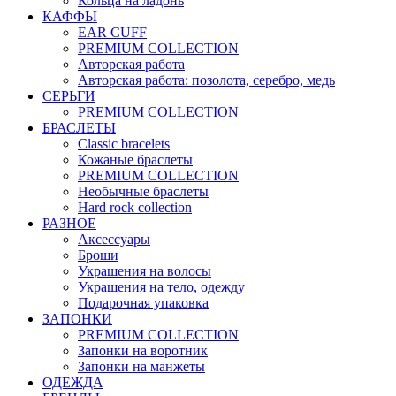
Кольца на ладонь
КАФФЫ
EAR CUFF
PREMIUM COLLECTION
Авторская работа
Авторская работа: позолота, серебро, медь
СЕРЬГИ
PREMIUM COLLECTION
БРАСЛЕТЫ
Classic bracelets
Кожаные браслеты
PREMIUM COLLECTION
Необычные браслеты
Hard rock collection
РАЗНОЕ
Аксессуары
Броши
Украшения на волосы
Украшения на тело, одежду
Подарочная упаковка
ЗАПОНКИ
PREMIUM COLLECTION
Запонки на воротник
Запонки на манжеты
ОДЕЖДА