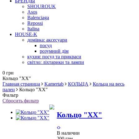
БРЕНДЫ
SHOUROUK
Asos
Balenciaga
Repossi
Italina
HOUSE-K
домівка: аксесуари
посуд
розумний дім
кухня: посуд та прикраси
світло: ліхтарики та лампи
0 грн
Кольцо "ХХ"
Главная страница
Kamertab
КОЛЬЦА
Кольца на весь
палец
Кольцо "ХХ"
Фильтр
Сбросить фильтр
Кольцо "ХХ"
В наличии
200 грн