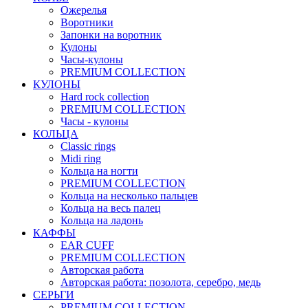
Ожерелья
Воротники
Запонки на воротник
Кулоны
Часы-кулоны
PREMIUM COLLECTION
КУЛОНЫ
Hard rock collection
PREMIUM COLLECTION
Часы - кулоны
КОЛЬЦА
Classic rings
Midi ring
Кольца на ногти
PREMIUM COLLECTION
Кольца на несколько пальцев
Кольца на весь палец
Кольца на ладонь
КАФФЫ
EAR CUFF
PREMIUM COLLECTION
Авторская работа
Авторская работа: позолота, серебро, медь
СЕРЬГИ
PREMIUM COLLECTION