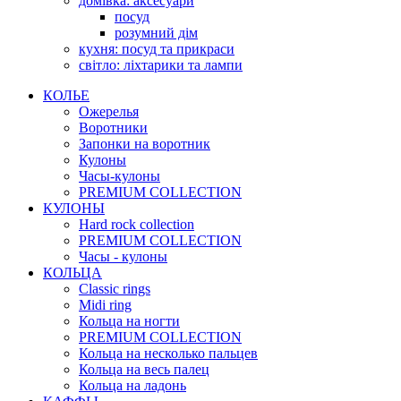
домівка: аксесуари
посуд
розумний дім
кухня: посуд та прикраси
світло: ліхтарики та лампи
КОЛЬЕ
Ожерелья
Воротники
Запонки на воротник
Кулоны
Часы-кулоны
PREMIUM COLLECTION
КУЛОНЫ
Hard rock collection
PREMIUM COLLECTION
Часы - кулоны
КОЛЬЦА
Classic rings
Midi ring
Кольца на ногти
PREMIUM COLLECTION
Кольца на несколько пальцев
Кольца на весь палец
Кольца на ладонь