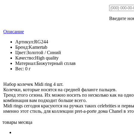
Введите ном
Описание
Артикул:
RG244
Бренд:
Kamertab
Цвет:
Золотой / Синий
Качество:
High quality
Материал:
Бижутерный сплав
Вес:
0 г
Набор колечек Midi ring 4 шт.
Колечки, которые носятся на средней фаланге пальцев.
Тренд этого сезона. Их можно носить по несколько как на одно
комбинация вам подходит больше всего.
Midi rings сегодня красуются на ручках таких celebrities и перв
именно этот стиль, для коллекции pret-a-porte дома Chanel в это
товары месяца