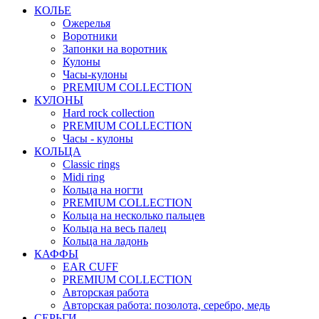
КОЛЬЕ
Ожерелья
Воротники
Запонки на воротник
Кулоны
Часы-кулоны
PREMIUM COLLECTION
КУЛОНЫ
Hard rock collection
PREMIUM COLLECTION
Часы - кулоны
КОЛЬЦА
Classic rings
Midi ring
Кольца на ногти
PREMIUM COLLECTION
Кольца на несколько пальцев
Кольца на весь палец
Кольца на ладонь
КАФФЫ
EAR CUFF
PREMIUM COLLECTION
Авторская работа
Авторская работа: позолота, серебро, медь
СЕРЬГИ