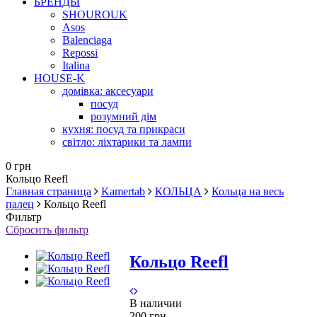
БРЕНДЫ
SHOUROUK
Asos
Balenciaga
Repossi
Italina
HOUSE-K
домівка: аксесуари
посуд
розумний дім
кухня: посуд та прикраси
світло: ліхтарики та лампи
0 грн
Кольцо Reefl
Главная страница
Kamertab
КОЛЬЦА
Кольца на весь
палец
Кольцо Reefl
Фильтр
Сбросить фильтр
Кольцо Reefl
В наличии
200 грн