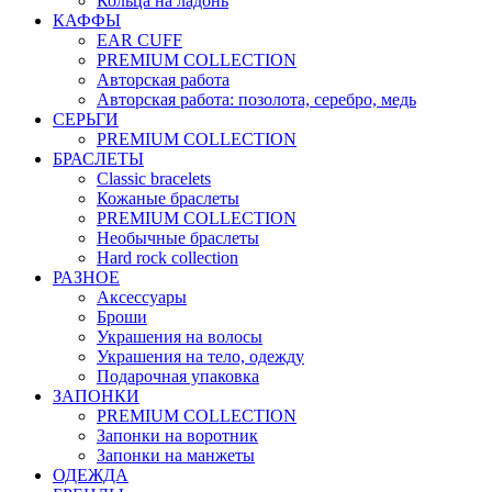
Кольца на ладонь
КАФФЫ
EAR CUFF
PREMIUM COLLECTION
Авторская работа
Авторская работа: позолота, серебро, медь
СЕРЬГИ
PREMIUM COLLECTION
БРАСЛЕТЫ
Classic bracelets
Кожаные браслеты
PREMIUM COLLECTION
Необычные браслеты
Hard rock collection
РАЗНОЕ
Аксессуары
Броши
Украшения на волосы
Украшения на тело, одежду
Подарочная упаковка
ЗАПОНКИ
PREMIUM COLLECTION
Запонки на воротник
Запонки на манжеты
ОДЕЖДА