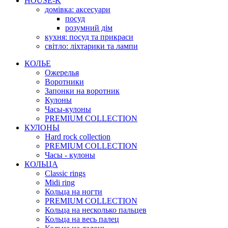
HOUSE-K
домівка: аксесуари
посуд
розумний дім
кухня: посуд та прикраси
світло: ліхтарики та лампи
КОЛЬЕ
Ожерелья
Воротники
Запонки на воротник
Кулоны
Часы-кулоны
PREMIUM COLLECTION
КУЛОНЫ
Hard rock collection
PREMIUM COLLECTION
Часы - кулоны
КОЛЬЦА
Classic rings
Midi ring
Кольца на ногти
PREMIUM COLLECTION
Кольца на несколько пальцев
Кольца на весь палец