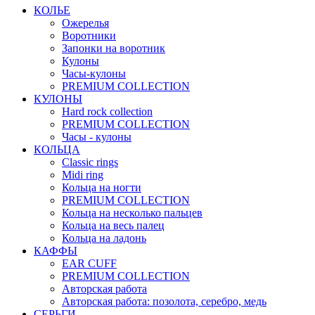
КОЛЬЕ
Ожерелья
Воротники
Запонки на воротник
Кулоны
Часы-кулоны
PREMIUM COLLECTION
КУЛОНЫ
Hard rock collection
PREMIUM COLLECTION
Часы - кулоны
КОЛЬЦА
Classic rings
Midi ring
Кольца на ногти
PREMIUM COLLECTION
Кольца на несколько пальцев
Кольца на весь палец
Кольца на ладонь
КАФФЫ
EAR CUFF
PREMIUM COLLECTION
Авторская работа
Авторская работа: позолота, серебро, медь
СЕРЬГИ