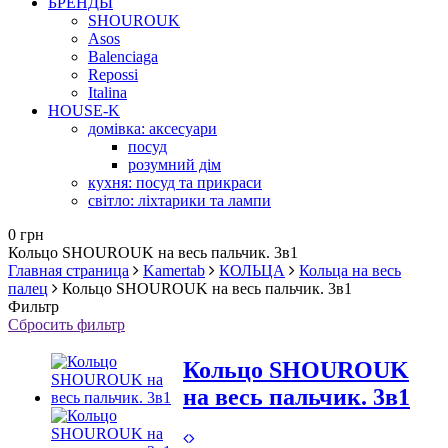
БРЕНДЫ
SHOUROUK
Asos
Balenciaga
Repossi
Italina
HOUSE-K
домівка: аксесуари
посуд
розумний дім
кухня: посуд та прикраси
світло: ліхтарики та лампи
0 грн
Кольцо SHOUROUK на весь пальчик. 3в1
Главная страница
Kamertab
КОЛЬЦА
Кольца на весь
палец
Кольцо SHOUROUK на весь пальчик. 3в1
Фильтр
Сбросить фильтр
Кольцо SHOUROUK
на весь пальчик. 3в1