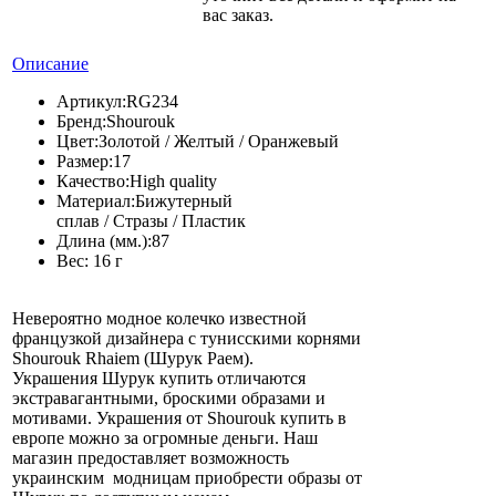
вас заказ.
Описание
Артикул:
RG234
Бренд:
Shourouk
Цвет:
Золотой / Желтый / Оранжевый
Размер:
17
Качество:
High quality
Материал:
Бижутерный
сплав / Стразы / Пластик
Длина (мм.):
87
Вес:
16 г
Невероятно модное колечко известной
французкой дизайнера с тунисскими корнями
Shourouk Rhaiem (Шурук Раем).
Украшения Шурук купить отличаются
экстравагантными, броскими образами и
мотивами. Украшения от Shourouk купить в
европе можно за огромные деньги. Наш
магазин предоставляет возможность
украинским модницам приобрести образы от