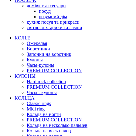
HOUSE-K
домівка: аксесуари
посуд
розумний дім
кухня: посуд та прикраси
світло: ліхтарики та лампи
КОЛЬЕ
Ожерелья
Воротники
Запонки на воротник
Кулоны
Часы-кулоны
PREMIUM COLLECTION
КУЛОНЫ
Hard rock collection
PREMIUM COLLECTION
Часы - кулоны
КОЛЬЦА
Classic rings
Midi ring
Кольца на ногти
PREMIUM COLLECTION
Кольца на несколько пальцев
Кольца на весь палец