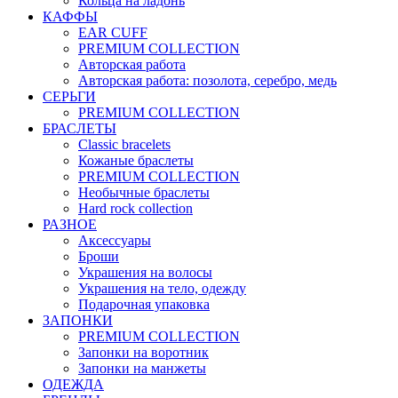
Кольца на ладонь
КАФФЫ
EAR CUFF
PREMIUM COLLECTION
Авторская работа
Авторская работа: позолота, серебро, медь
СЕРЬГИ
PREMIUM COLLECTION
БРАСЛЕТЫ
Classic bracelets
Кожаные браслеты
PREMIUM COLLECTION
Необычные браслеты
Hard rock collection
РАЗНОЕ
Аксессуары
Броши
Украшения на волосы
Украшения на тело, одежду
Подарочная упаковка
ЗАПОНКИ
PREMIUM COLLECTION
Запонки на воротник
Запонки на манжеты
ОДЕЖДА