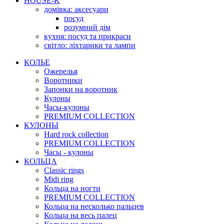
HOUSE-K
домівка: аксесуари
посуд
розумний дім
кухня: посуд та прикраси
світло: ліхтарики та лампи
КОЛЬЕ
Ожерелья
Воротники
Запонки на воротник
Кулоны
Часы-кулоны
PREMIUM COLLECTION
КУЛОНЫ
Hard rock collection
PREMIUM COLLECTION
Часы - кулоны
КОЛЬЦА
Classic rings
Midi ring
Кольца на ногти
PREMIUM COLLECTION
Кольца на несколько пальцев
Кольца на весь палец