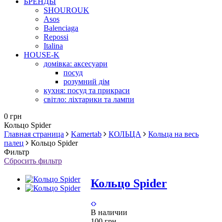
БРЕНДЫ
SHOUROUK
Asos
Balenciaga
Repossi
Italina
HOUSE-K
домівка: аксесуари
посуд
розумний дім
кухня: посуд та прикраси
світло: ліхтарики та лампи
0 грн
Кольцо Spider
Главная страница
Kamertab
КОЛЬЦА
Кольца на весь
палец
Кольцо Spider
Фильтр
Сбросить фильтр
Кольцо Spider
В наличии
100 грн