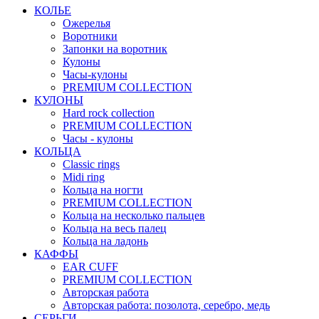
КОЛЬЕ
Ожерелья
Воротники
Запонки на воротник
Кулоны
Часы-кулоны
PREMIUM COLLECTION
КУЛОНЫ
Hard rock collection
PREMIUM COLLECTION
Часы - кулоны
КОЛЬЦА
Classic rings
Midi ring
Кольца на ногти
PREMIUM COLLECTION
Кольца на несколько пальцев
Кольца на весь палец
Кольца на ладонь
КАФФЫ
EAR CUFF
PREMIUM COLLECTION
Авторская работа
Авторская работа: позолота, серебро, медь
СЕРЬГИ