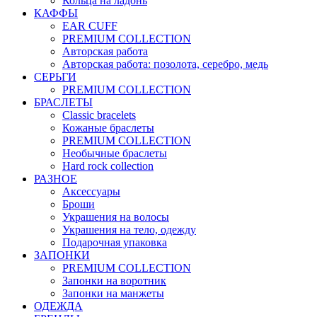
Кольца на ладонь
КАФФЫ
EAR CUFF
PREMIUM COLLECTION
Авторская работа
Авторская работа: позолота, серебро, медь
СЕРЬГИ
PREMIUM COLLECTION
БРАСЛЕТЫ
Classic bracelets
Кожаные браслеты
PREMIUM COLLECTION
Необычные браслеты
Hard rock collection
РАЗНОЕ
Аксессуары
Броши
Украшения на волосы
Украшения на тело, одежду
Подарочная упаковка
ЗАПОНКИ
PREMIUM COLLECTION
Запонки на воротник
Запонки на манжеты
ОДЕЖДА