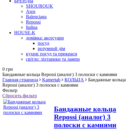
БРЕНДЫ
SHOUROUK
Asos
Balenciaga
Repossi
Italina
HOUSE-K
домівка: аксесуари
посуд
розумний дім
кухня: посуд та прикраси
світло: ліхтарики та лампи
0 грн
Бандажные кольца Repossi (аналог) 3 полоски с камнями
Главная страница
Kamertab
КОЛЬЦА
Бандажные кольца
Repossi (аналог) 3 полоски с камнями
Фильтр
Сбросить фильтр
Бандажные кольца
Repossi (аналог) 3
полоски с камнями