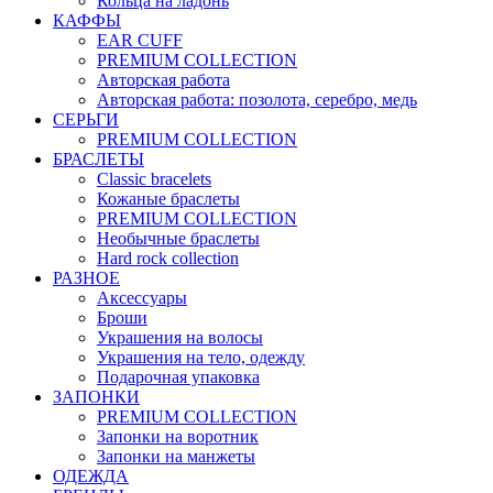
Кольца на ладонь
КАФФЫ
EAR CUFF
PREMIUM COLLECTION
Авторская работа
Авторская работа: позолота, серебро, медь
СЕРЬГИ
PREMIUM COLLECTION
БРАСЛЕТЫ
Classic bracelets
Кожаные браслеты
PREMIUM COLLECTION
Необычные браслеты
Hard rock collection
РАЗНОЕ
Аксессуары
Броши
Украшения на волосы
Украшения на тело, одежду
Подарочная упаковка
ЗАПОНКИ
PREMIUM COLLECTION
Запонки на воротник
Запонки на манжеты
ОДЕЖДА