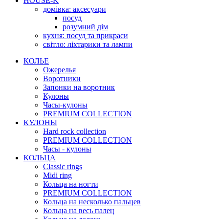
HOUSE-K
домівка: аксесуари
посуд
розумний дім
кухня: посуд та прикраси
світло: ліхтарики та лампи
КОЛЬЕ
Ожерелья
Воротники
Запонки на воротник
Кулоны
Часы-кулоны
PREMIUM COLLECTION
КУЛОНЫ
Hard rock collection
PREMIUM COLLECTION
Часы - кулоны
КОЛЬЦА
Classic rings
Midi ring
Кольца на ногти
PREMIUM COLLECTION
Кольца на несколько пальцев
Кольца на весь палец