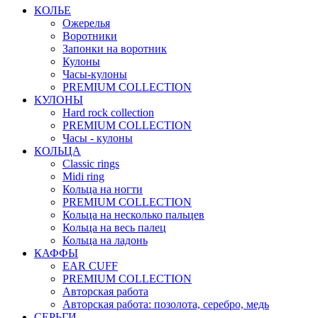
КОЛЬЕ
Ожерелья
Воротники
Запонки на воротник
Кулоны
Часы-кулоны
PREMIUM COLLECTION
КУЛОНЫ
Hard rock collection
PREMIUM COLLECTION
Часы - кулоны
КОЛЬЦА
Classic rings
Midi ring
Кольца на ногти
PREMIUM COLLECTION
Кольца на несколько пальцев
Кольца на весь палец
Кольца на ладонь
КАФФЫ
EAR CUFF
PREMIUM COLLECTION
Авторская работа
Авторская работа: позолота, серебро, медь
СЕРЬГИ