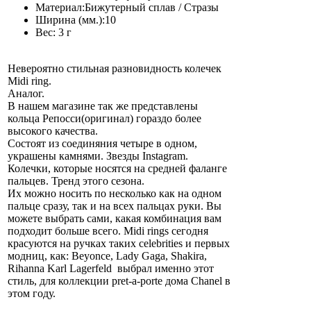
Материал:
Бижутерный сплав / Стразы
Ширина (мм.):
10
Вес:
3 г
Невероятно стильная разновидность колечек
Midi ring.
Аналог.
В нашем магазине так же представлены
кольца Репосси(оригинал) гораздо более
высокого качества.
Состоят из соединяния четыре в одном,
украшены камнями. Звезды Instagram.
Колечки, которые носятся на средней фаланге
пальцев. Тренд этого сезона.
Их можно носить по несколько как на одном
пальце сразу, так и на всех пальцах руки. Вы
можете выбрать сами, какая комбинация вам
подходит больше всего. Midi rings сегодня
красуются на ручках таких celebrities и первых
модниц, как: Beyonce, Lady Gaga, Shakira,
Rihanna Karl Lagerfeld выбрал именно этот
стиль, для коллекции pret-a-porte дома Chanel в
этом году.