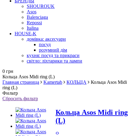
БРЕНДЫ
SHOUROUK
Asos
Balenciaga
Repossi
Italina
HOUSE-K
домівка: аксесуари
посуд
розумний дім
кухня: посуд та прикраси
світло: ліхтарики та лампи
0 грн
Кольца Asos Midi ring (L)
Главная страница
Kamertab
КОЛЬЦА
Кольца Asos Midi
ring (L)
Фильтр
Сбросить фильтр
Кольца Asos Midi ring
(L)