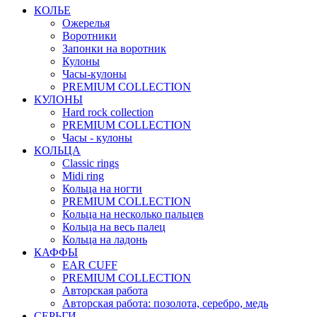
КОЛЬЕ
Ожерелья
Воротники
Запонки на воротник
Кулоны
Часы-кулоны
PREMIUM COLLECTION
КУЛОНЫ
Hard rock collection
PREMIUM COLLECTION
Часы - кулоны
КОЛЬЦА
Classic rings
Midi ring
Кольца на ногти
PREMIUM COLLECTION
Кольца на несколько пальцев
Кольца на весь палец
Кольца на ладонь
КАФФЫ
EAR CUFF
PREMIUM COLLECTION
Авторская работа
Авторская работа: позолота, серебро, медь
СЕРЬГИ