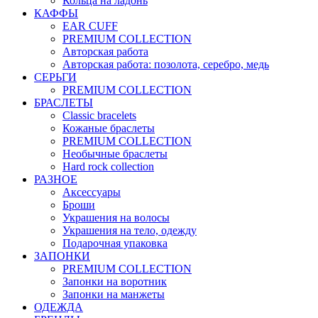
Кольца на ладонь
КАФФЫ
EAR CUFF
PREMIUM COLLECTION
Авторская работа
Авторская работа: позолота, серебро, медь
СЕРЬГИ
PREMIUM COLLECTION
БРАСЛЕТЫ
Classic bracelets
Кожаные браслеты
PREMIUM COLLECTION
Необычные браслеты
Hard rock collection
РАЗНОЕ
Аксессуары
Броши
Украшения на волосы
Украшения на тело, одежду
Подарочная упаковка
ЗАПОНКИ
PREMIUM COLLECTION
Запонки на воротник
Запонки на манжеты
ОДЕЖДА