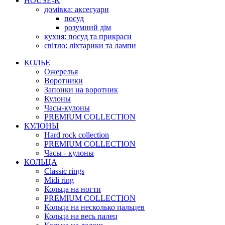
HOUSE-K
домівка: аксесуари
посуд
розумний дім
кухня: посуд та прикраси
світло: ліхтарики та лампи
КОЛЬЕ
Ожерелья
Воротники
Запонки на воротник
Кулоны
Часы-кулоны
PREMIUM COLLECTION
КУЛОНЫ
Hard rock collection
PREMIUM COLLECTION
Часы - кулоны
КОЛЬЦА
Classic rings
Midi ring
Кольца на ногти
PREMIUM COLLECTION
Кольца на несколько пальцев
Кольца на весь палец