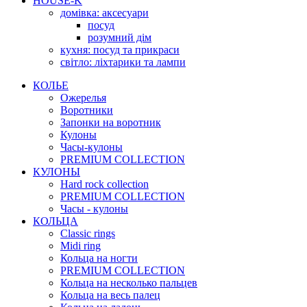
HOUSE-K
домівка: аксесуари
посуд
розумний дім
кухня: посуд та прикраси
світло: ліхтарики та лампи
КОЛЬЕ
Ожерелья
Воротники
Запонки на воротник
Кулоны
Часы-кулоны
PREMIUM COLLECTION
КУЛОНЫ
Hard rock collection
PREMIUM COLLECTION
Часы - кулоны
КОЛЬЦА
Classic rings
Midi ring
Кольца на ногти
PREMIUM COLLECTION
Кольца на несколько пальцев
Кольца на весь палец