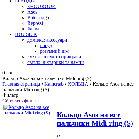
БРЕНДЫ
SHOUROUK
Asos
Balenciaga
Repossi
Italina
HOUSE-K
домівка: аксесуари
посуд
розумний дім
кухня: посуд та прикраси
світло: ліхтарики та лампи
0 грн
Кольцо Asos на все пальчики Midi ring (S)
Главная страница
Kamertab
КОЛЬЦА
Кольцо Asos на все
пальчики Midi ring (S)
Фильтр
Сбросить фильтр
Кольцо Asos на все
пальчики Midi ring (S)