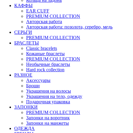
Кольца на ладонь
КАФФЫ
EAR CUFF
PREMIUM COLLECTION
Авторская работа
Авторская работа: позолота, серебро, медь
СЕРЬГИ
PREMIUM COLLECTION
БРАСЛЕТЫ
Classic bracelets
Кожаные браслеты
PREMIUM COLLECTION
Необычные браслеты
Hard rock collection
РАЗНОЕ
Аксессуары
Броши
Украшения на волосы
Украшения на тело, одежду
Подарочная упаковка
ЗАПОНКИ
PREMIUM COLLECTION
Запонки на воротник
Запонки на манжеты
ОДЕЖДА