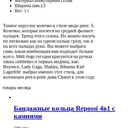
Материал:
Бижутерный сплав
Ширина (мм.):
3
Вес:
1 г
Тонкое округлое колечко в стиле миди ринг. S.
Колечки, которые носятся на средней фаланге
пальцев. Тренд этого сезона. Их можно носить
по несколько как на одном пальце сразу, так и
на всех пальцах руки. Вы можете выбрать
сами, какая комбинация вам подходит больше
всего. Midi rings сегодня красуются на ручках
таких celebrities и первых модниц, как:
Beyonce, Lady Gaga, Shakira, Rihanna Karl
Lagerfeld выбрал именно этот стиль, для
коллекции pret-a-porte дома Chanel в этом году.
товары месяца
Бандажные кольца Repossi 4в1 с
камнями