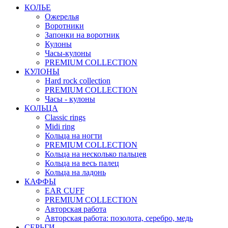
КОЛЬЕ
Ожерелья
Воротники
Запонки на воротник
Кулоны
Часы-кулоны
PREMIUM COLLECTION
КУЛОНЫ
Hard rock collection
PREMIUM COLLECTION
Часы - кулоны
КОЛЬЦА
Classic rings
Midi ring
Кольца на ногти
PREMIUM COLLECTION
Кольца на несколько пальцев
Кольца на весь палец
Кольца на ладонь
КАФФЫ
EAR CUFF
PREMIUM COLLECTION
Авторская работа
Авторская работа: позолота, серебро, медь
СЕРЬГИ