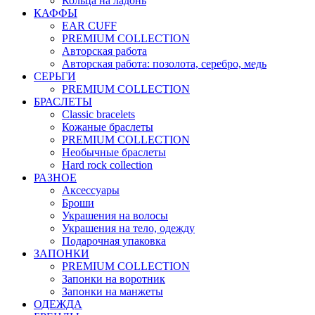
Кольца на ладонь
КАФФЫ
EAR CUFF
PREMIUM COLLECTION
Авторская работа
Авторская работа: позолота, серебро, медь
СЕРЬГИ
PREMIUM COLLECTION
БРАСЛЕТЫ
Classic bracelets
Кожаные браслеты
PREMIUM COLLECTION
Необычные браслеты
Hard rock collection
РАЗНОЕ
Аксессуары
Броши
Украшения на волосы
Украшения на тело, одежду
Подарочная упаковка
ЗАПОНКИ
PREMIUM COLLECTION
Запонки на воротник
Запонки на манжеты
ОДЕЖДА