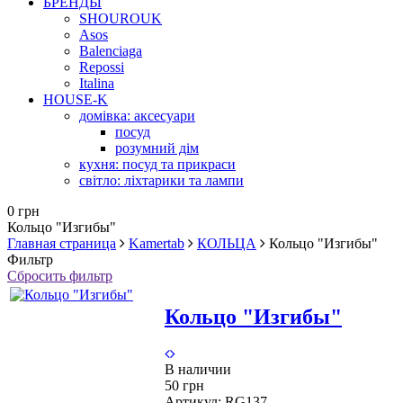
БРЕНДЫ
SHOUROUK
Asos
Balenciaga
Repossi
Italina
HOUSE-K
домівка: аксесуари
посуд
розумний дім
кухня: посуд та прикраси
світло: ліхтарики та лампи
0 грн
Кольцо "Изгибы"
Главная страница
Kamertab
КОЛЬЦА
Кольцо "Изгибы"
Фильтр
Сбросить фильтр
Кольцо "Изгибы"
В наличии
50 грн
Артикул:
RG137