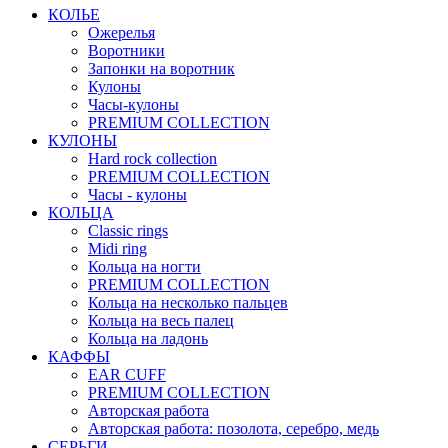
КОЛЬЕ
Ожерелья
Воротники
Запонки на воротник
Кулоны
Часы-кулоны
PREMIUM COLLECTION
КУЛОНЫ
Hard rock collection
PREMIUM COLLECTION
Часы - кулоны
КОЛЬЦА
Classic rings
Midi ring
Кольца на ногти
PREMIUM COLLECTION
Кольца на несколько пальцев
Кольца на весь палец
Кольца на ладонь
КАФФЫ
EAR CUFF
PREMIUM COLLECTION
Авторская работа
Авторская работа: позолота, серебро, медь
СЕРЬГИ