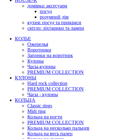
HOUSE-K
домівка: аксесуари
посуд
розумний дім
кухня: посуд та прикраси
світло: ліхтарики та лампи
КОЛЬЕ
Ожерелья
Воротники
Запонки на воротник
Кулоны
Часы-кулоны
PREMIUM COLLECTION
КУЛОНЫ
Hard rock collection
PREMIUM COLLECTION
Часы - кулоны
КОЛЬЦА
Classic rings
Midi ring
Кольца на ногти
PREMIUM COLLECTION
Кольца на несколько пальцев
Кольца на весь палец