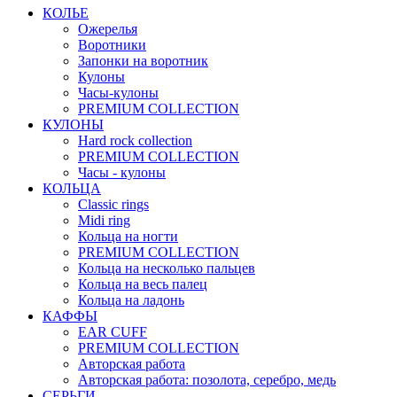
КОЛЬЕ
Ожерелья
Воротники
Запонки на воротник
Кулоны
Часы-кулоны
PREMIUM COLLECTION
КУЛОНЫ
Hard rock collection
PREMIUM COLLECTION
Часы - кулоны
КОЛЬЦА
Classic rings
Midi ring
Кольца на ногти
PREMIUM COLLECTION
Кольца на несколько пальцев
Кольца на весь палец
Кольца на ладонь
КАФФЫ
EAR CUFF
PREMIUM COLLECTION
Авторская работа
Авторская работа: позолота, серебро, медь
СЕРЬГИ