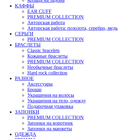
Кольца на ладонь
КАФФЫ
EAR CUFF
PREMIUM COLLECTION
Авторская работа
Авторская работа: позолота, серебро, медь
СЕРЬГИ
PREMIUM COLLECTION
БРАСЛЕТЫ
Classic bracelets
Кожаные браслеты
PREMIUM COLLECTION
Необычные браслеты
Hard rock collection
РАЗНОЕ
Аксессуары
Броши
Украшения на волосы
Украшения на тело, одежду
Подарочная упаковка
ЗАПОНКИ
PREMIUM COLLECTION
Запонки на воротник
Запонки на манжеты
ОДЕЖДА