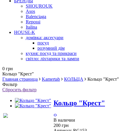
БРЕНДЫ
SHOUROUK
Asos
Balenciaga
Repossi
Italina
HOUSE-K
домівка: аксесуари
посуд
розумний дім
кухня: посуд та прикраси
світло: ліхтарики та лампи
0 грн
Кольцо "Крест"
Главная страница
Kamertab
КОЛЬЦА
Кольцо "Крест"
Фильтр
Сбросить фильтр
Кольцо "Крест"
В наличии
200 грн
Артикул:
RG153