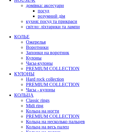
HOUSE-K
домівка: аксесуари
посуд
розумний дім
кухня: посуд та прикраси
світло: ліхтарики та лампи
КОЛЬЕ
Ожерелья
Воротники
Запонки на воротник
Кулоны
Часы-кулоны
PREMIUM COLLECTION
КУЛОНЫ
Hard rock collection
PREMIUM COLLECTION
Часы - кулоны
КОЛЬЦА
Classic rings
Midi ring
Кольца на ногти
PREMIUM COLLECTION
Кольца на несколько пальцев
Кольца на весь палец