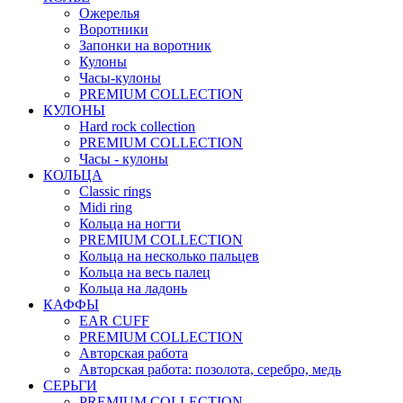
Ожерелья
Воротники
Запонки на воротник
Кулоны
Часы-кулоны
PREMIUM COLLECTION
КУЛОНЫ
Hard rock collection
PREMIUM COLLECTION
Часы - кулоны
КОЛЬЦА
Classic rings
Midi ring
Кольца на ногти
PREMIUM COLLECTION
Кольца на несколько пальцев
Кольца на весь палец
Кольца на ладонь
КАФФЫ
EAR CUFF
PREMIUM COLLECTION
Авторская работа
Авторская работа: позолота, серебро, медь
СЕРЬГИ
PREMIUM COLLECTION