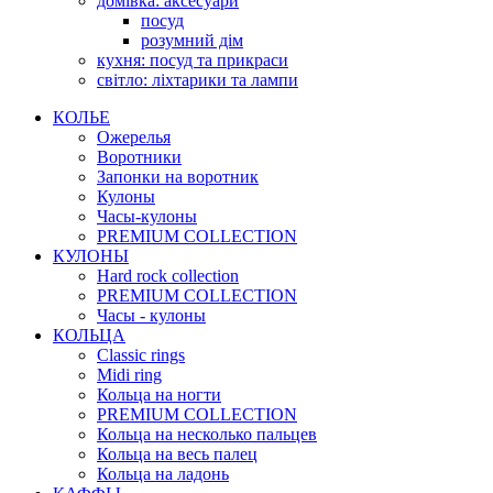
домівка: аксесуари
посуд
розумний дім
кухня: посуд та прикраси
світло: ліхтарики та лампи
КОЛЬЕ
Ожерелья
Воротники
Запонки на воротник
Кулоны
Часы-кулоны
PREMIUM COLLECTION
КУЛОНЫ
Hard rock collection
PREMIUM COLLECTION
Часы - кулоны
КОЛЬЦА
Classic rings
Midi ring
Кольца на ногти
PREMIUM COLLECTION
Кольца на несколько пальцев
Кольца на весь палец
Кольца на ладонь