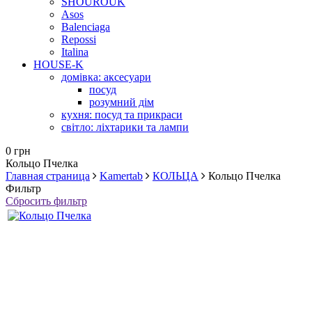
SHOUROUK
Asos
Balenciaga
Repossi
Italina
HOUSE-K
домівка: аксесуари
посуд
розумний дім
кухня: посуд та прикраси
світло: ліхтарики та лампи
0 грн
Кольцо Пчелка
Главная страница
Kamertab
КОЛЬЦА
Кольцо Пчелка
Фильтр
Сбросить фильтр