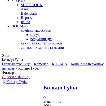
БРЕНДЫ
SHOUROUK
Asos
Balenciaga
Repossi
Italina
HOUSE-K
домівка: аксесуари
посуд
розумний дім
кухня: посуд та прикраси
світло: ліхтарики та лампи
0 грн
Кольцо Губы
Главная страница
Kamertab
КОЛЬЦА
Кольца на несколько
пальцев
Кольцо Губы
Фильтр
Сбросить фильтр
Кольцо Губы
В наличии
100 грн