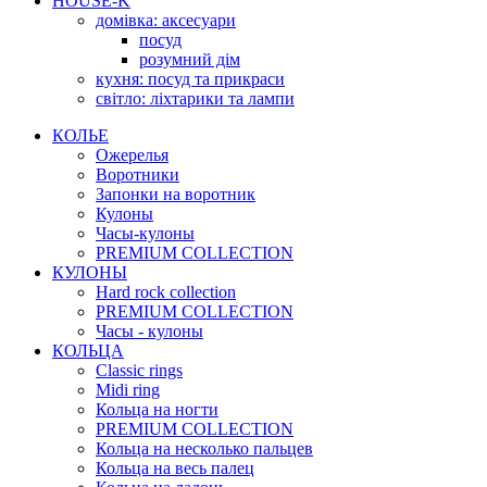
HOUSE-K
домівка: аксесуари
посуд
розумний дім
кухня: посуд та прикраси
світло: ліхтарики та лампи
КОЛЬЕ
Ожерелья
Воротники
Запонки на воротник
Кулоны
Часы-кулоны
PREMIUM COLLECTION
КУЛОНЫ
Hard rock collection
PREMIUM COLLECTION
Часы - кулоны
КОЛЬЦА
Classic rings
Midi ring
Кольца на ногти
PREMIUM COLLECTION
Кольца на несколько пальцев
Кольца на весь палец