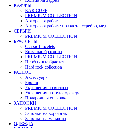
Кольца на ладонь
КАФФЫ
EAR CUFF
PREMIUM COLLECTION
Авторская работа
Авторская работа: позолота, серебро, медь
СЕРЬГИ
PREMIUM COLLECTION
БРАСЛЕТЫ
Classic bracelets
Кожаные браслеты
PREMIUM COLLECTION
Необычные браслеты
Hard rock collection
РАЗНОЕ
Аксессуары
Броши
Украшения на волосы
Украшения на тело, одежду
Подарочная упаковка
ЗАПОНКИ
PREMIUM COLLECTION
Запонки на воротник
Запонки на манжеты
ОДЕЖДА