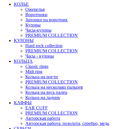
КОЛЬЕ
Ожерелья
Воротники
Запонки на воротник
Кулоны
Часы-кулоны
PREMIUM COLLECTION
КУЛОНЫ
Hard rock collection
PREMIUM COLLECTION
Часы - кулоны
КОЛЬЦА
Classic rings
Midi ring
Кольца на ногти
PREMIUM COLLECTION
Кольца на несколько пальцев
Кольца на весь палец
Кольца на ладонь
КАФФЫ
EAR CUFF
PREMIUM COLLECTION
Авторская работа
Авторская работа: позолота, серебро, медь
СЕРЬГИ