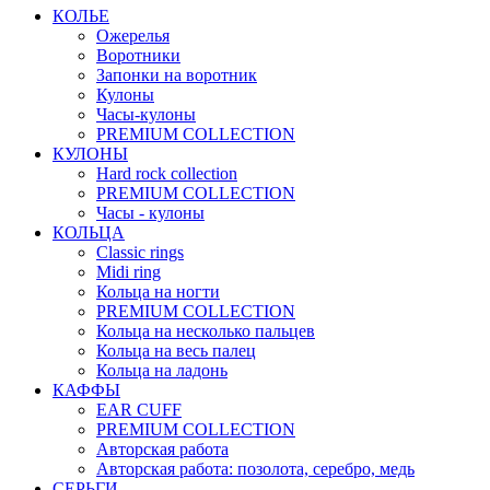
КОЛЬЕ
Ожерелья
Воротники
Запонки на воротник
Кулоны
Часы-кулоны
PREMIUM COLLECTION
КУЛОНЫ
Hard rock collection
PREMIUM COLLECTION
Часы - кулоны
КОЛЬЦА
Classic rings
Midi ring
Кольца на ногти
PREMIUM COLLECTION
Кольца на несколько пальцев
Кольца на весь палец
Кольца на ладонь
КАФФЫ
EAR CUFF
PREMIUM COLLECTION
Авторская работа
Авторская работа: позолота, серебро, медь
СЕРЬГИ