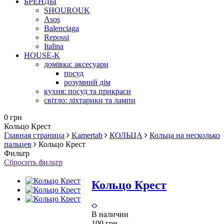
БРЕНДЫ
SHOUROUK
Asos
Balenciaga
Repossi
Italina
HOUSE-K
домівка: аксесуари
посуд
розумний дім
кухня: посуд та прикраси
світло: ліхтарики та лампи
0 грн
Кольцо Крест
Главная страница
Kamertab
КОЛЬЦА
Кольца на несколько
пальцев
Кольцо Крест
Фильтр
Сбросить фильтр
Кольцо Крест
В наличии
100 грн