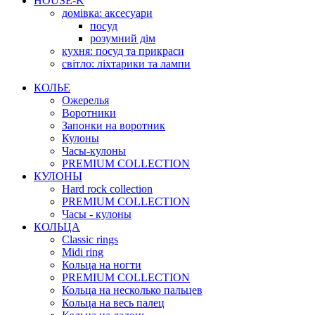
HOUSE-K
домівка: аксесуари
посуд
розумний дім
кухня: посуд та прикраси
світло: ліхтарики та лампи
КОЛЬЕ
Ожерелья
Воротники
Запонки на воротник
Кулоны
Часы-кулоны
PREMIUM COLLECTION
КУЛОНЫ
Hard rock collection
PREMIUM COLLECTION
Часы - кулоны
КОЛЬЦА
Classic rings
Midi ring
Кольца на ногти
PREMIUM COLLECTION
Кольца на несколько пальцев
Кольца на весь палец