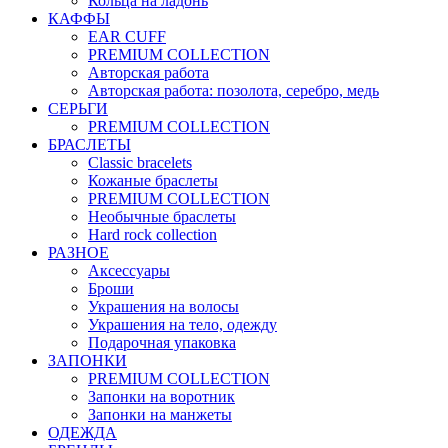
Кольца на ладонь
КАФФЫ
EAR CUFF
PREMIUM COLLECTION
Авторская работа
Авторская работа: позолота, серебро, медь
СЕРЬГИ
PREMIUM COLLECTION
БРАСЛЕТЫ
Classic bracelets
Кожаные браслеты
PREMIUM COLLECTION
Необычные браслеты
Hard rock collection
РАЗНОЕ
Аксессуары
Броши
Украшения на волосы
Украшения на тело, одежду
Подарочная упаковка
ЗАПОНКИ
PREMIUM COLLECTION
Запонки на воротник
Запонки на манжеты
ОДЕЖДА