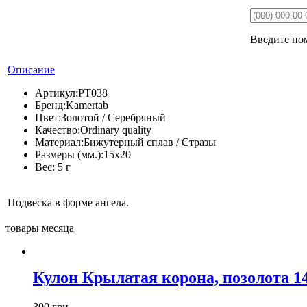
Введите ном
Описание
Артикул:
PT038
Бренд:
Kamertab
Цвет:
Золотой / Серебряный
Качество:
Ordinary quality
Материал:
Бижутерный сплав / Стразы
Размеры (мм.):
15х20
Вес:
5 г
Подвеска в форме ангела.
товары месяца
Кулон Крылатая корона, позолота 1
300 грн