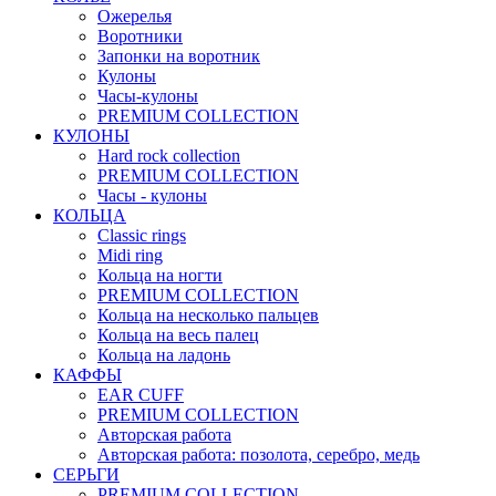
Ожерелья
Воротники
Запонки на воротник
Кулоны
Часы-кулоны
PREMIUM COLLECTION
КУЛОНЫ
Hard rock collection
PREMIUM COLLECTION
Часы - кулоны
КОЛЬЦА
Classic rings
Midi ring
Кольца на ногти
PREMIUM COLLECTION
Кольца на несколько пальцев
Кольца на весь палец
Кольца на ладонь
КАФФЫ
EAR CUFF
PREMIUM COLLECTION
Авторская работа
Авторская работа: позолота, серебро, медь
СЕРЬГИ
PREMIUM COLLECTION