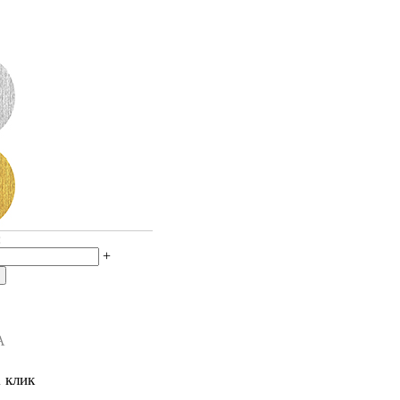
:
+
А
1 клик