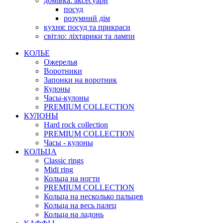
домівка: аксесуари
посуд
розумний дім
кухня: посуд та прикраси
світло: ліхтарики та лампи
КОЛЬЕ
Ожерелья
Воротники
Запонки на воротник
Кулоны
Часы-кулоны
PREMIUM COLLECTION
КУЛОНЫ
Hard rock collection
PREMIUM COLLECTION
Часы - кулоны
КОЛЬЦА
Classic rings
Midi ring
Кольца на ногти
PREMIUM COLLECTION
Кольца на несколько пальцев
Кольца на весь палец
Кольца на ладонь