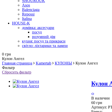
SHOUROUK
Asos
Balenciaga
Repossi
Italina
HOUSE-K
домівка: аксесуари
посуд
розумний дім
кухня: посуд та прикраси
світло: ліхтарики та лампи
0 грн
Кулон Ангел
Главная страница
Kamertab
КУЛОНЫ
Кулон Ангел
Фильтр
Сбросить фильтр
Кулон 
В наличии
60 грн
Артикул:
P
Бренд: