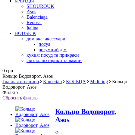
БРЕНДЫ
SHOUROUK
Asos
Balenciaga
Repossi
Italina
HOUSE-K
домівка: аксесуари
посуд
розумний дім
кухня: посуд та прикраси
світло: ліхтарики та лампи
0 грн
Кольцо Водоворот, Asos
Главная страница
Kamertab
КОЛЬЦА
Midi ring
Кольцо
Водоворот, Asos
Фильтр
Сбросить фильтр
Кольцо Водоворот,
Asos