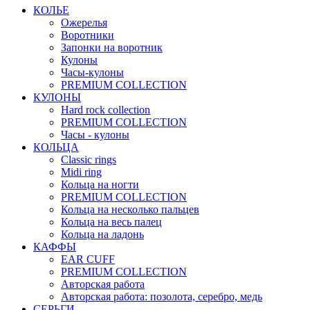
КОЛЬЕ
Ожерелья
Воротники
Запонки на воротник
Кулоны
Часы-кулоны
PREMIUM COLLECTION
КУЛОНЫ
Hard rock collection
PREMIUM COLLECTION
Часы - кулоны
КОЛЬЦА
Classic rings
Midi ring
Кольца на ногти
PREMIUM COLLECTION
Кольца на несколько пальцев
Кольца на весь палец
Кольца на ладонь
КАФФЫ
EAR CUFF
PREMIUM COLLECTION
Авторская работа
Авторская работа: позолота, серебро, медь
СЕРЬГИ