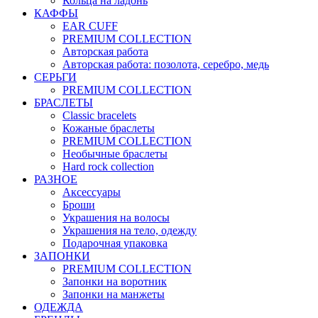
Кольца на ладонь
КАФФЫ
EAR CUFF
PREMIUM COLLECTION
Авторская работа
Авторская работа: позолота, серебро, медь
СЕРЬГИ
PREMIUM COLLECTION
БРАСЛЕТЫ
Classic bracelets
Кожаные браслеты
PREMIUM COLLECTION
Необычные браслеты
Hard rock collection
РАЗНОЕ
Аксессуары
Броши
Украшения на волосы
Украшения на тело, одежду
Подарочная упаковка
ЗАПОНКИ
PREMIUM COLLECTION
Запонки на воротник
Запонки на манжеты
ОДЕЖДА