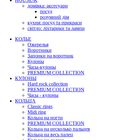
HOUSE-K
домівка: аксесуари
посуд
розумний дім
кухня: посуд та прикраси
світло: ліхтарики та лампи
КОЛЬЕ
Ожерелья
Воротники
Запонки на воротник
Кулоны
Часы-кулоны
PREMIUM COLLECTION
КУЛОНЫ
Hard rock collection
PREMIUM COLLECTION
Часы - кулоны
КОЛЬЦА
Classic rings
Midi ring
Кольца на ногти
PREMIUM COLLECTION
Кольца на несколько пальцев
Кольца на весь палец