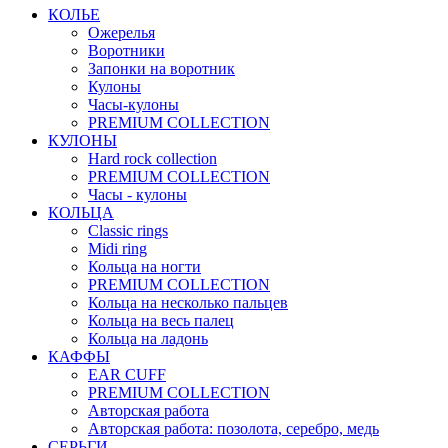
КОЛЬЕ
Ожерелья
Воротники
Запонки на воротник
Кулоны
Часы-кулоны
PREMIUM COLLECTION
КУЛОНЫ
Hard rock collection
PREMIUM COLLECTION
Часы - кулоны
КОЛЬЦА
Classic rings
Midi ring
Кольца на ногти
PREMIUM COLLECTION
Кольца на несколько пальцев
Кольца на весь палец
Кольца на ладонь
КАФФЫ
EAR CUFF
PREMIUM COLLECTION
Авторская работа
Авторская работа: позолота, серебро, медь
СЕРЬГИ