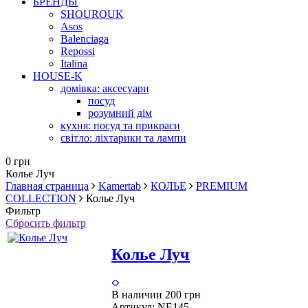
БРЕНДЫ
SHOUROUK
Asos
Balenciaga
Repossi
Italina
HOUSE-K
домівка: аксесуари
посуд
розумний дім
кухня: посуд та прикраси
світло: ліхтарики та лампи
0 грн
Колье Луч
Главная страница
Kamertab
КОЛЬЕ
PREMIUM
COLLECTION
Колье Луч
Фильтр
Сбросить фильтр
Колье Луч
В наличии
200 грн
Артикул:
NE145