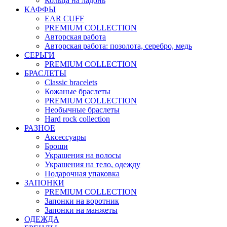
Кольца на ладонь
КАФФЫ
EAR CUFF
PREMIUM COLLECTION
Авторская работа
Авторская работа: позолота, серебро, медь
СЕРЬГИ
PREMIUM COLLECTION
БРАСЛЕТЫ
Classic bracelets
Кожаные браслеты
PREMIUM COLLECTION
Необычные браслеты
Hard rock collection
РАЗНОЕ
Аксессуары
Броши
Украшения на волосы
Украшения на тело, одежду
Подарочная упаковка
ЗАПОНКИ
PREMIUM COLLECTION
Запонки на воротник
Запонки на манжеты
ОДЕЖДА