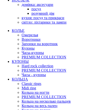
HOUSE-K
домівка: аксесуари
посуд
розумний дім
кухня: посуд та прикраси
світло: ліхтарики та лампи
КОЛЬЕ
Ожерелья
Воротники
Запонки на воротник
Кулоны
Часы-кулоны
PREMIUM COLLECTION
КУЛОНЫ
Hard rock collection
PREMIUM COLLECTION
Часы - кулоны
КОЛЬЦА
Classic rings
Midi ring
Кольца на ногти
PREMIUM COLLECTION
Кольца на несколько пальцев
Кольца на весь палец