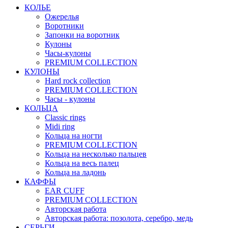
КОЛЬЕ
Ожерелья
Воротники
Запонки на воротник
Кулоны
Часы-кулоны
PREMIUM COLLECTION
КУЛОНЫ
Hard rock collection
PREMIUM COLLECTION
Часы - кулоны
КОЛЬЦА
Classic rings
Midi ring
Кольца на ногти
PREMIUM COLLECTION
Кольца на несколько пальцев
Кольца на весь палец
Кольца на ладонь
КАФФЫ
EAR CUFF
PREMIUM COLLECTION
Авторская работа
Авторская работа: позолота, серебро, медь
СЕРЬГИ