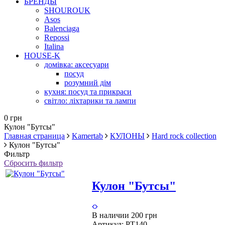
БРЕНДЫ
SHOUROUK
Asos
Balenciaga
Repossi
Italina
HOUSE-K
домівка: аксесуари
посуд
розумний дім
кухня: посуд та прикраси
світло: ліхтарики та лампи
0 грн
Кулон "Бутсы"
Главная страница
Kamertab
КУЛОНЫ
Hard rock collection
Кулон "Бутсы"
Фильтр
Сбросить фильтр
Кулон "Бутсы"
В наличии
200 грн
Артикул:
PT140