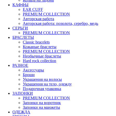
Кольца на ладонь
КАФФЫ
EAR CUFF
PREMIUM COLLECTION
Авторская работа
Авторская работа: позолота, серебро, медь
СЕРЬГИ
PREMIUM COLLECTION
БРАСЛЕТЫ
Classic bracelets
Кожаные браслеты
PREMIUM COLLECTION
Необычные браслеты
Hard rock collection
РАЗНОЕ
Аксессуары
Броши
Украшения на волосы
Украшения на тело, одежду
Подарочная упаковка
ЗАПОНКИ
PREMIUM COLLECTION
Запонки на воротник
Запонки на манжеты
ОДЕЖДА