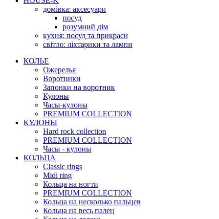
HOUSE-K
домівка: аксесуари
посуд
розумний дім
кухня: посуд та прикраси
світло: ліхтарики та лампи
КОЛЬЕ
Ожерелья
Воротники
Запонки на воротник
Кулоны
Часы-кулоны
PREMIUM COLLECTION
КУЛОНЫ
Hard rock collection
PREMIUM COLLECTION
Часы - кулоны
КОЛЬЦА
Classic rings
Midi ring
Кольца на ногти
PREMIUM COLLECTION
Кольца на несколько пальцев
Кольца на весь палец