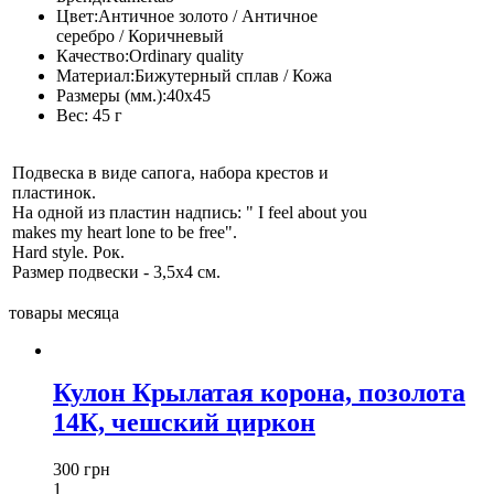
Цвет:
Античное золото / Античное
серебро / Коричневый
Качество:
Ordinary quality
Материал:
Бижутерный сплав / Кожа
Размеры (мм.):
40х45
Вес:
45 г
Подвеска в виде сапога, набора крестов и
пластинок.
На одной из пластин надпись: " I feel about you
makes my heart lone to be free".
Hard style. Рок.
Размер подвески - 3,5х4 см.
товары месяца
Кулон Крылатая корона, позолота
14К, чешский циркон
300 грн
1