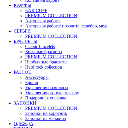
Кольца на ладонь
КАФФЫ
EAR CUFF
PREMIUM COLLECTION
Авторская работа
Авторская работа: позолота, серебро, медь
СЕРЬГИ
PREMIUM COLLECTION
БРАСЛЕТЫ
Classic bracelets
Кожаные браслеты
PREMIUM COLLECTION
Необычные браслеты
Hard rock collection
РАЗНОЕ
Аксессуары
Броши
Украшения на волосы
Украшения на тело, одежду
Подарочная упаковка
ЗАПОНКИ
PREMIUM COLLECTION
Запонки на воротник
Запонки на манжеты
ОДЕЖДА