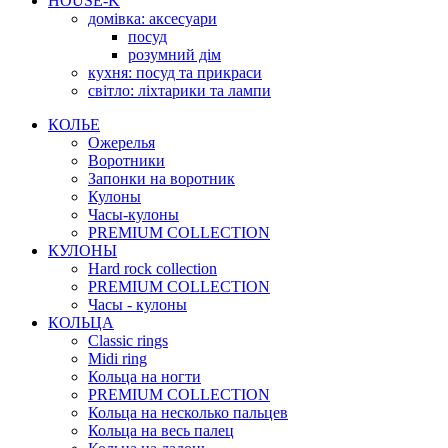
HOUSE-K
домівка: аксесуари
посуд
розумний дім
кухня: посуд та прикраси
світло: ліхтарики та лампи
КОЛЬЕ
Ожерелья
Воротники
Запонки на воротник
Кулоны
Часы-кулоны
PREMIUM COLLECTION
КУЛОНЫ
Hard rock collection
PREMIUM COLLECTION
Часы - кулоны
КОЛЬЦА
Classic rings
Midi ring
Кольца на ногти
PREMIUM COLLECTION
Кольца на несколько пальцев
Кольца на весь палец