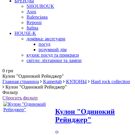
БРЕНДЫ
SHOUROUK
Asos
Balenciaga
Repossi
Italina
HOUSE-K
домівка: аксесуари
посуд
розумний дім
кухня: посуд та прикраси
світло: ліхтарики та лампи
0 грн
Кулон "Одинокий Рейнджер"
Главная страница
Kamertab
КУЛОНЫ
Hard rock collection
Кулон "Одинокий Рейнджер"
Фильтр
Сбросить фильтр
Кулон "Одинокий
Рейнджер"