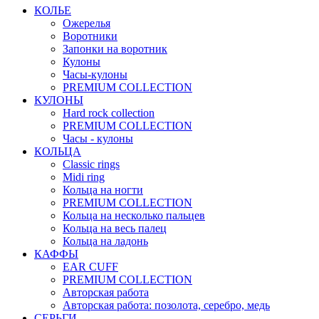
КОЛЬЕ
Ожерелья
Воротники
Запонки на воротник
Кулоны
Часы-кулоны
PREMIUM COLLECTION
КУЛОНЫ
Hard rock collection
PREMIUM COLLECTION
Часы - кулоны
КОЛЬЦА
Classic rings
Midi ring
Кольца на ногти
PREMIUM COLLECTION
Кольца на несколько пальцев
Кольца на весь палец
Кольца на ладонь
КАФФЫ
EAR CUFF
PREMIUM COLLECTION
Авторская работа
Авторская работа: позолота, серебро, медь
СЕРЬГИ