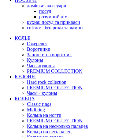
HOUSE-K
домівка: аксесуари
посуд
розумний дім
кухня: посуд та прикраси
світло: ліхтарики та лампи
КОЛЬЕ
Ожерелья
Воротники
Запонки на воротник
Кулоны
Часы-кулоны
PREMIUM COLLECTION
КУЛОНЫ
Hard rock collection
PREMIUM COLLECTION
Часы - кулоны
КОЛЬЦА
Classic rings
Midi ring
Кольца на ногти
PREMIUM COLLECTION
Кольца на несколько пальцев
Кольца на весь палец