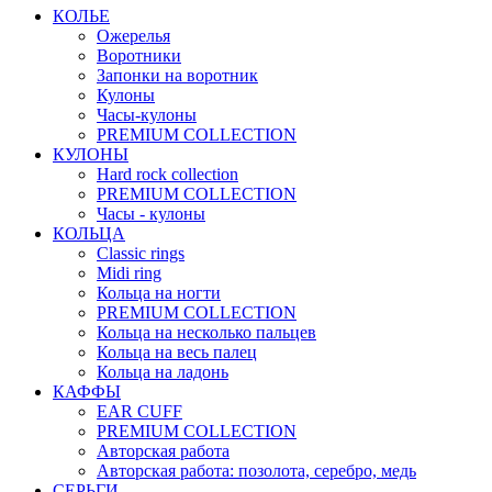
КОЛЬЕ
Ожерелья
Воротники
Запонки на воротник
Кулоны
Часы-кулоны
PREMIUM COLLECTION
КУЛОНЫ
Hard rock collection
PREMIUM COLLECTION
Часы - кулоны
КОЛЬЦА
Classic rings
Midi ring
Кольца на ногти
PREMIUM COLLECTION
Кольца на несколько пальцев
Кольца на весь палец
Кольца на ладонь
КАФФЫ
EAR CUFF
PREMIUM COLLECTION
Авторская работа
Авторская работа: позолота, серебро, медь
СЕРЬГИ