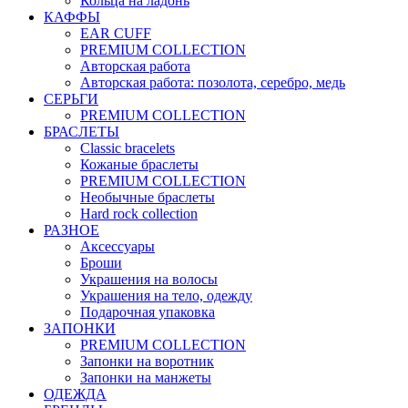
Кольца на ладонь
КАФФЫ
EAR CUFF
PREMIUM COLLECTION
Авторская работа
Авторская работа: позолота, серебро, медь
СЕРЬГИ
PREMIUM COLLECTION
БРАСЛЕТЫ
Classic bracelets
Кожаные браслеты
PREMIUM COLLECTION
Необычные браслеты
Hard rock collection
РАЗНОЕ
Аксессуары
Броши
Украшения на волосы
Украшения на тело, одежду
Подарочная упаковка
ЗАПОНКИ
PREMIUM COLLECTION
Запонки на воротник
Запонки на манжеты
ОДЕЖДА