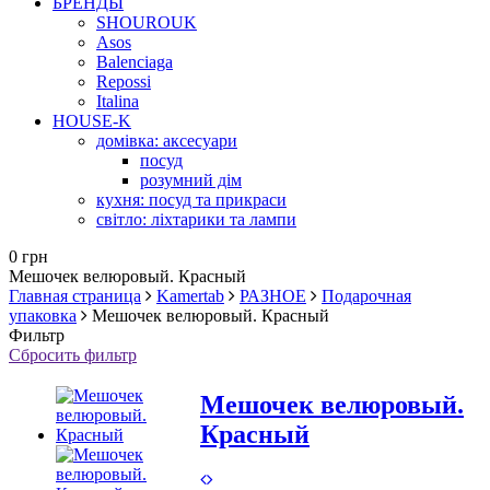
БРЕНДЫ
SHOUROUK
Asos
Balenciaga
Repossi
Italina
HOUSE-K
домівка: аксесуари
посуд
розумний дім
кухня: посуд та прикраси
світло: ліхтарики та лампи
0 грн
Мешочек велюровый. Красный
Главная страница
Kamertab
РАЗНОЕ
Подарочная
упаковка
Мешочек велюровый. Красный
Фильтр
Сбросить фильтр
Мешочек велюровый.
Красный