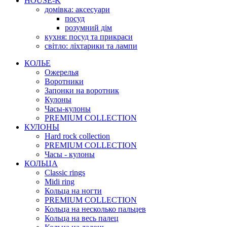
HOUSE-K
домівка: аксесуари
посуд
розумний дім
кухня: посуд та прикраси
світло: ліхтарики та лампи
КОЛЬЕ
Ожерелья
Воротники
Запонки на воротник
Кулоны
Часы-кулоны
PREMIUM COLLECTION
КУЛОНЫ
Hard rock collection
PREMIUM COLLECTION
Часы - кулоны
КОЛЬЦА
Classic rings
Midi ring
Кольца на ногти
PREMIUM COLLECTION
Кольца на несколько пальцев
Кольца на весь палец