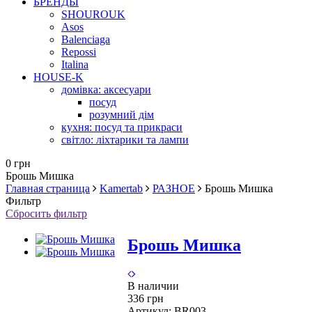
БРЕНДЫ
SHOUROUK
Asos
Balenciaga
Repossi
Italina
HOUSE-K
домівка: аксесуари
посуд
розумний дім
кухня: посуд та прикраси
світло: ліхтарики та лампи
0 грн
Брошь Мишка
Главная страница
Kamertab
РАЗНОЕ
Брошь Мишка
Фильтр
Сбросить фильтр
Брошь Мишка
В наличии
336 грн
Артикул:
BR003