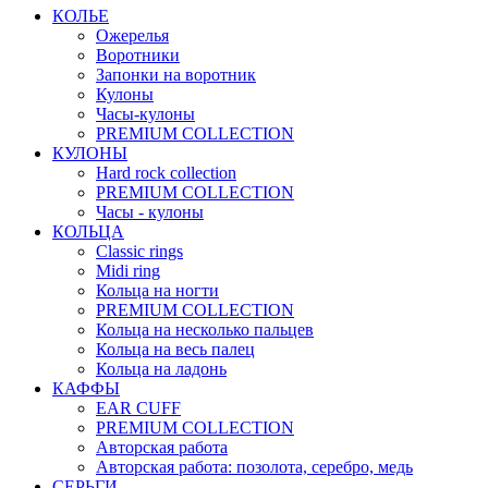
КОЛЬЕ
Ожерелья
Воротники
Запонки на воротник
Кулоны
Часы-кулоны
PREMIUM COLLECTION
КУЛОНЫ
Hard rock collection
PREMIUM COLLECTION
Часы - кулоны
КОЛЬЦА
Classic rings
Midi ring
Кольца на ногти
PREMIUM COLLECTION
Кольца на несколько пальцев
Кольца на весь палец
Кольца на ладонь
КАФФЫ
EAR CUFF
PREMIUM COLLECTION
Авторская работа
Авторская работа: позолота, серебро, медь
СЕРЬГИ