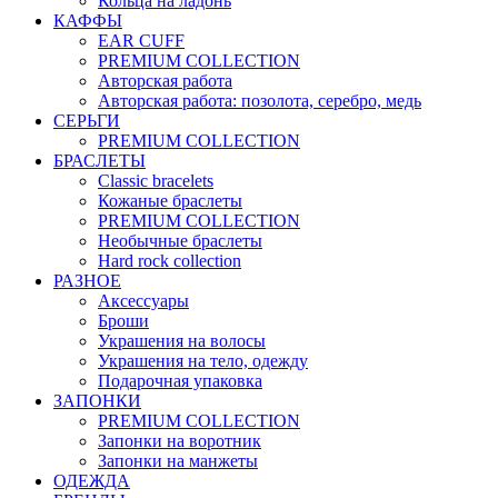
Кольца на ладонь
КАФФЫ
EAR CUFF
PREMIUM COLLECTION
Авторская работа
Авторская работа: позолота, серебро, медь
СЕРЬГИ
PREMIUM COLLECTION
БРАСЛЕТЫ
Classic bracelets
Кожаные браслеты
PREMIUM COLLECTION
Необычные браслеты
Hard rock collection
РАЗНОЕ
Аксессуары
Броши
Украшения на волосы
Украшения на тело, одежду
Подарочная упаковка
ЗАПОНКИ
PREMIUM COLLECTION
Запонки на воротник
Запонки на манжеты
ОДЕЖДА