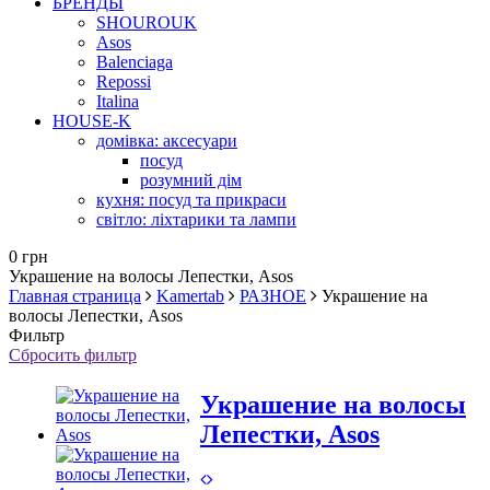
БРЕНДЫ
SHOUROUK
Asos
Balenciaga
Repossi
Italina
HOUSE-K
домівка: аксесуари
посуд
розумний дім
кухня: посуд та прикраси
світло: ліхтарики та лампи
0 грн
Украшение на волосы Лепестки, Asos
Главная страница
Kamertab
РАЗНОЕ
Украшение на
волосы Лепестки, Asos
Фильтр
Сбросить фильтр
Украшение на волосы
Лепестки, Asos