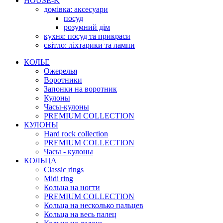
HOUSE-K
домівка: аксесуари
посуд
розумний дім
кухня: посуд та прикраси
світло: ліхтарики та лампи
КОЛЬЕ
Ожерелья
Воротники
Запонки на воротник
Кулоны
Часы-кулоны
PREMIUM COLLECTION
КУЛОНЫ
Hard rock collection
PREMIUM COLLECTION
Часы - кулоны
КОЛЬЦА
Classic rings
Midi ring
Кольца на ногти
PREMIUM COLLECTION
Кольца на несколько пальцев
Кольца на весь палец