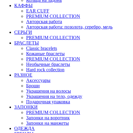
Кольца на ладонь
КАФФЫ
EAR CUFF
PREMIUM COLLECTION
Авторская работа
Авторская работа: позолота, серебро, медь
СЕРЬГИ
PREMIUM COLLECTION
БРАСЛЕТЫ
Classic bracelets
Кожаные браслеты
PREMIUM COLLECTION
Необычные браслеты
Hard rock collection
РАЗНОЕ
Аксессуары
Броши
Украшения на волосы
Украшения на тело, одежду
Подарочная упаковка
ЗАПОНКИ
PREMIUM COLLECTION
Запонки на воротник
Запонки на манжеты
ОДЕЖДА