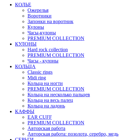
КОЛЬЕ
Ожерелья
Воротники
Запонки на воротник
Кулоны
Часы-кулоны
PREMIUM COLLECTION
КУЛОНЫ
Hard rock collection
PREMIUM COLLECTION
Часы - кулоны
КОЛЬЦА
Classic rings
Midi ring
Кольца на ногти
PREMIUM COLLECTION
Кольца на несколько пальцев
Кольца на весь палец
Кольца на ладонь
КАФФЫ
EAR CUFF
PREMIUM COLLECTION
Авторская работа
Авторская работа: позолота, серебро, медь
СЕРЬГИ