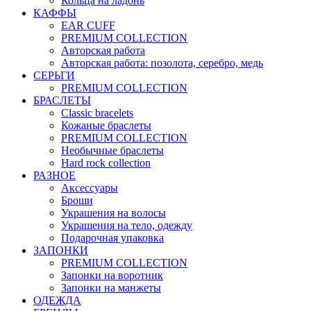
Кольца на ладонь
КАФФЫ
EAR CUFF
PREMIUM COLLECTION
Авторская работа
Авторская работа: позолота, серебро, медь
СЕРЬГИ
PREMIUM COLLECTION
БРАСЛЕТЫ
Classic bracelets
Кожаные браслеты
PREMIUM COLLECTION
Необычные браслеты
Hard rock collection
РАЗНОЕ
Аксессуары
Броши
Украшения на волосы
Украшения на тело, одежду
Подарочная упаковка
ЗАПОНКИ
PREMIUM COLLECTION
Запонки на воротник
Запонки на манжеты
ОДЕЖДА