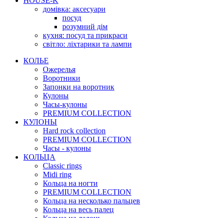
HOUSE-K
домівка: аксесуари
посуд
розумний дім
кухня: посуд та прикраси
світло: ліхтарики та лампи
КОЛЬЕ
Ожерелья
Воротники
Запонки на воротник
Кулоны
Часы-кулоны
PREMIUM COLLECTION
КУЛОНЫ
Hard rock collection
PREMIUM COLLECTION
Часы - кулоны
КОЛЬЦА
Classic rings
Midi ring
Кольца на ногти
PREMIUM COLLECTION
Кольца на несколько пальцев
Кольца на весь палец