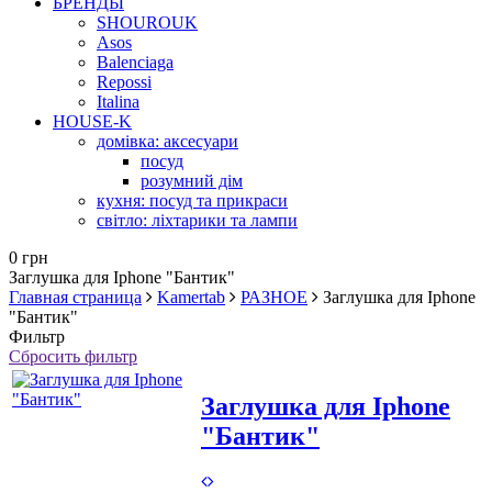
БРЕНДЫ
SHOUROUK
Asos
Balenciaga
Repossi
Italina
HOUSE-K
домівка: аксесуари
посуд
розумний дім
кухня: посуд та прикраси
світло: ліхтарики та лампи
0 грн
Заглушка для Iphone "Бантик"
Главная страница
Kamertab
РАЗНОЕ
Заглушка для Iphone
"Бантик"
Фильтр
Сбросить фильтр
Заглушка для Iphone
"Бантик"