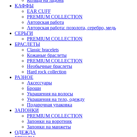
Кольца на ладонь
КАФФЫ
EAR CUFF
PREMIUM COLLECTION
Авторская работа
Авторская работа: позолота, серебро, медь
СЕРЬГИ
PREMIUM COLLECTION
БРАСЛЕТЫ
Classic bracelets
Кожаные браслеты
PREMIUM COLLECTION
Необычные браслеты
Hard rock collection
РАЗНОЕ
Аксессуары
Броши
Украшения на волосы
Украшения на тело, одежду
Подарочная упаковка
ЗАПОНКИ
PREMIUM COLLECTION
Запонки на воротник
Запонки на манжеты
ОДЕЖДА