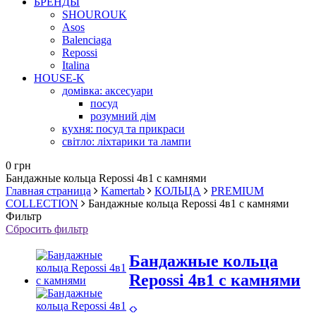
БРЕНДЫ
SHOUROUK
Asos
Balenciaga
Repossi
Italina
HOUSE-K
домівка: аксесуари
посуд
розумний дім
кухня: посуд та прикраси
світло: ліхтарики та лампи
0 грн
Бандажные кольца Repossi 4в1 с камнями
Главная страница
Kamertab
КОЛЬЦА
PREMIUM
COLLECTION
Бандажные кольца Repossi 4в1 с камнями
Фильтр
Сбросить фильтр
Бандажные кольца
Repossi 4в1 с камнями