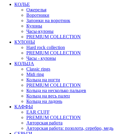
КОЛЬЕ
Ожерелья
Воротники
Запонки на воротник
Кулоны
Часы-кулоны
PREMIUM COLLECTION
КУЛОНЫ
Hard rock collection
PREMIUM COLLECTION
Часы - кулоны
КОЛЬЦА
Classic rings
Midi ring
Кольца на ногти
PREMIUM COLLECTION
Кольца на несколько пальцев
Кольца на весь палец
Кольца на ладонь
КАФФЫ
EAR CUFF
PREMIUM COLLECTION
Авторская работа
Авторская работа: позолота, серебро, медь
СЕРЬГИ