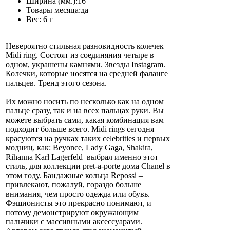
Ширина (мм.):
16
Товары месяца:
да
Вес:
6 г
Невероятно стильная разновидность колечек
Midi ring. Состоят из соединяния четыре в
одном, украшены камнями. Звезды Instagram.
Колечки, которые носятся на средней фаланге
пальцев. Тренд этого сезона.
Их можно носить по несколько как на одном
пальце сразу, так и на всех пальцах руки. Вы
можете выбрать сами, какая комбинация вам
подходит больше всего. Midi rings сегодня
красуются на ручках таких celebrities и первых
модниц, как: Beyonce, Lady Gaga, Shakira,
Rihanna Karl Lagerfeld выбрал именно этот
стиль, для коллекции pret-a-porte дома Chanel в
этом году. Бандажные кольца Repossi –
привлекают, пожалуй, гораздо больше
внимания, чем просто одежда или обувь.
Фэшионисты это прекрасно понимают, и
потому демонстрируют окружающим
пальчики с массивными аксессуарами.