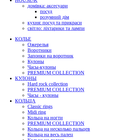
HOUSE-K
домівка: аксесуари
посуд
розумний дім
кухня: посуд та прикраси
світло: ліхтарики та лампи
КОЛЬЕ
Ожерелья
Воротники
Запонки на воротник
Кулоны
Часы-кулоны
PREMIUM COLLECTION
КУЛОНЫ
Hard rock collection
PREMIUM COLLECTION
Часы - кулоны
КОЛЬЦА
Classic rings
Midi ring
Кольца на ногти
PREMIUM COLLECTION
Кольца на несколько пальцев
Кольца на весь палец