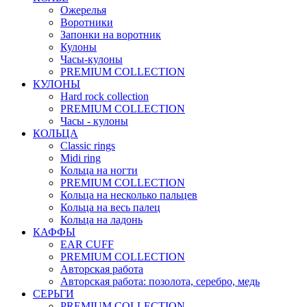
Ожерелья
Воротники
Запонки на воротник
Кулоны
Часы-кулоны
PREMIUM COLLECTION
КУЛОНЫ
Hard rock collection
PREMIUM COLLECTION
Часы - кулоны
КОЛЬЦА
Classic rings
Midi ring
Кольца на ногти
PREMIUM COLLECTION
Кольца на несколько пальцев
Кольца на весь палец
Кольца на ладонь
КАФФЫ
EAR CUFF
PREMIUM COLLECTION
Авторская работа
Авторская работа: позолота, серебро, медь
СЕРЬГИ
PREMIUM COLLECTION