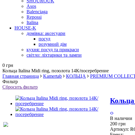
SHOUROUK
Asos
Balenciaga
Repossi
Italina
HOUSE-K
домівка: аксесуари
посуд
розумний дім
кухня: посуд та прикраси
світло: ліхтарики та лампи
0 грн
Кольца Italina Midi ring, позолота 14К/посеребрение
Главная страница
Kamertab
КОЛЬЦА
PREMIUM COLLEC
Фильтр
Сбросить фильтр
Кольца 
В наличии
200 грн
Артикул:
R
Бренд: