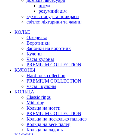
домівка: аксесуари
посуд
розумний дім
кухня: посуд та прикраси
світло: ліхтарики та лампи
КОЛЬЕ
Ожерелья
Воротники
Запонки на воротник
Кулоны
Часы-кулоны
PREMIUM COLLECTION
КУЛОНЫ
Hard rock collection
PREMIUM COLLECTION
Часы - кулоны
КОЛЬЦА
Classic rings
Midi ring
Кольца на ногти
PREMIUM COLLECTION
Кольца на несколько пальцев
Кольца на весь палец
Кольца на ладонь