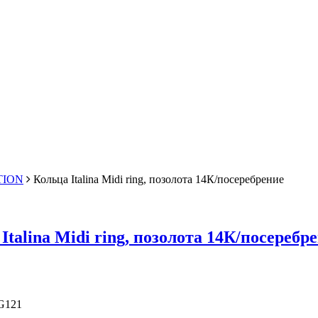
TION
Кольца Italina Midi ring, позолота 14К/посеребрение
Italina Midi ring, позолота 14К/посеребр
G121