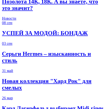
Позолота 14К, 18К. А вы знаете, что
это значит?
Новости
08
сен
УСПЕЙ ЗА МОДОЙ: БОНДАЖ
03
сен
Серьги Hermes – изысканность и
стиль
31
май
Новая коллекция "Хард Рок" для
смелых
26
мар
Карл Лагерфельд выбирает Midi rings