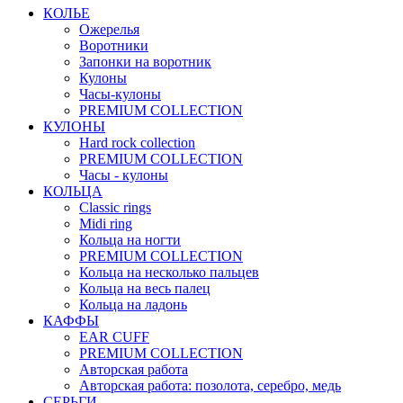
КОЛЬЕ
Ожерелья
Воротники
Запонки на воротник
Кулоны
Часы-кулоны
PREMIUM COLLECTION
КУЛОНЫ
Hard rock collection
PREMIUM COLLECTION
Часы - кулоны
КОЛЬЦА
Classic rings
Midi ring
Кольца на ногти
PREMIUM COLLECTION
Кольца на несколько пальцев
Кольца на весь палец
Кольца на ладонь
КАФФЫ
EAR CUFF
PREMIUM COLLECTION
Авторская работа
Авторская работа: позолота, серебро, медь
СЕРЬГИ