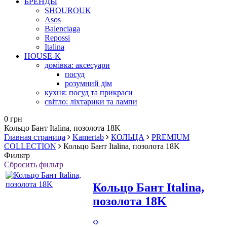
БРЕНДЫ
SHOUROUK
Asos
Balenciaga
Repossi
Italina
HOUSE-K
домівка: аксесуари
посуд
розумний дім
кухня: посуд та прикраси
світло: ліхтарики та лампи
0 грн
Кольцо Бант Italina, позолота 18K
Главная страница
Kamertab
КОЛЬЦА
PREMIUM
COLLECTION
Кольцо Бант Italina, позолота 18K
Фильтр
Сбросить фильтр
Кольцо Бант Italina,
позолота 18K