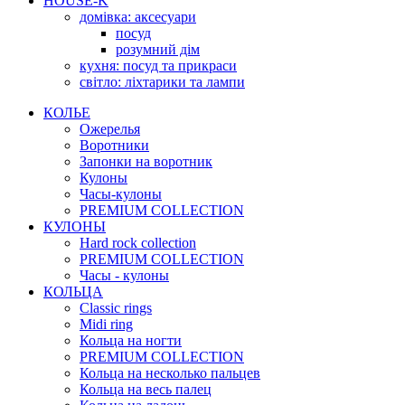
HOUSE-K
домівка: аксесуари
посуд
розумний дім
кухня: посуд та прикраси
світло: ліхтарики та лампи
КОЛЬЕ
Ожерелья
Воротники
Запонки на воротник
Кулоны
Часы-кулоны
PREMIUM COLLECTION
КУЛОНЫ
Hard rock collection
PREMIUM COLLECTION
Часы - кулоны
КОЛЬЦА
Classic rings
Midi ring
Кольца на ногти
PREMIUM COLLECTION
Кольца на несколько пальцев
Кольца на весь палец