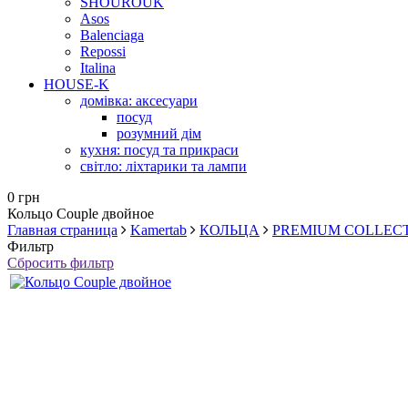
SHOUROUK
Asos
Balenciaga
Repossi
Italina
HOUSE-K
домівка: аксесуари
посуд
розумний дім
кухня: посуд та прикраси
світло: ліхтарики та лампи
0 грн
Кольцо Couple двойное
Главная страница
Kamertab
КОЛЬЦА
PREMIUM COLLEC
Фильтр
Сбросить фильтр