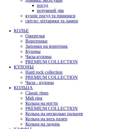
домівка: аксесуари
посуд
розумний дім
кухня: посуд та прикраси
світло: ліхтарики та лампи
КОЛЬЕ
Ожерелья
Воротники
Запонки на воротник
Кулоны
Часы-кулоны
PREMIUM COLLECTION
КУЛОНЫ
Hard rock collection
PREMIUM COLLECTION
Часы - кулоны
КОЛЬЦА
Classic rings
Midi ring
Кольца на ногти
PREMIUM COLLECTION
Кольца на несколько пальцев
Кольца на весь палец
Кольца на ладонь