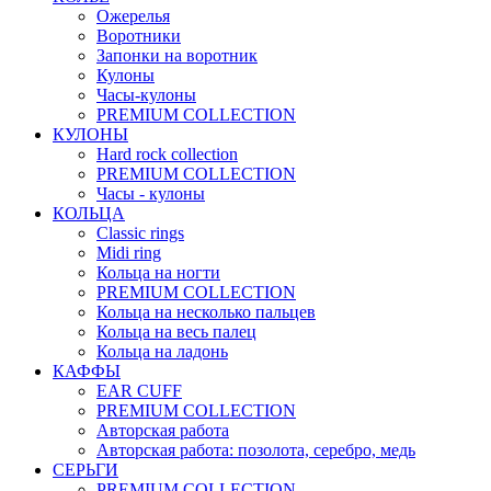
Ожерелья
Воротники
Запонки на воротник
Кулоны
Часы-кулоны
PREMIUM COLLECTION
КУЛОНЫ
Hard rock collection
PREMIUM COLLECTION
Часы - кулоны
КОЛЬЦА
Classic rings
Midi ring
Кольца на ногти
PREMIUM COLLECTION
Кольца на несколько пальцев
Кольца на весь палец
Кольца на ладонь
КАФФЫ
EAR CUFF
PREMIUM COLLECTION
Авторская работа
Авторская работа: позолота, серебро, медь
СЕРЬГИ
PREMIUM COLLECTION