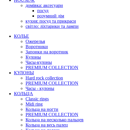
HOUSE-K
домівка: аксесуари
посуд
розумний дім
кухня: посуд та прикраси
світло: ліхтарики та лампи
КОЛЬЕ
Ожерелья
Воротники
Запонки на воротник
Кулоны
Часы-кулоны
PREMIUM COLLECTION
КУЛОНЫ
Hard rock collection
PREMIUM COLLECTION
Часы - кулоны
КОЛЬЦА
Classic rings
Midi ring
Кольца на ногти
PREMIUM COLLECTION
Кольца на несколько пальцев
Кольца на весь палец