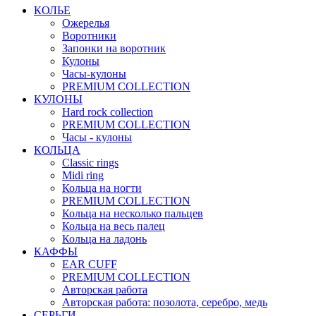
КОЛЬЕ
Ожерелья
Воротники
Запонки на воротник
Кулоны
Часы-кулоны
PREMIUM COLLECTION
КУЛОНЫ
Hard rock collection
PREMIUM COLLECTION
Часы - кулоны
КОЛЬЦА
Classic rings
Midi ring
Кольца на ногти
PREMIUM COLLECTION
Кольца на несколько пальцев
Кольца на весь палец
Кольца на ладонь
КАФФЫ
EAR CUFF
PREMIUM COLLECTION
Авторская работа
Авторская работа: позолота, серебро, медь
СЕРЬГИ