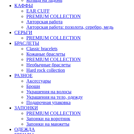
Кольца на ладонь
КАФФЫ
EAR CUFF
PREMIUM COLLECTION
Авторская работа
Авторская работа: позолота, серебро, медь
СЕРЬГИ
PREMIUM COLLECTION
БРАСЛЕТЫ
Classic bracelets
Кожаные браслеты
PREMIUM COLLECTION
Необычные браслеты
Hard rock collection
РАЗНОЕ
Аксессуары
Броши
Украшения на волосы
Украшения на тело, одежду
Подарочная упаковка
ЗАПОНКИ
PREMIUM COLLECTION
Запонки на воротник
Запонки на манжеты
ОДЕЖДА