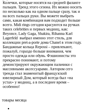
Колечки, которые носятся на средней фаланге
пальцев. Тренд этого сезона. Их можно носить
по несколько как на одном пальце сразу, так и
на всех пальцах руки. Вы можете выбрать
сами, какая комбинация вам подходит больше
всего. Midi rings сегодня красуются на ручках
таких celebrities и первых модниц, как:
Beyonce, Lady Gaga, Shakira, Rihanna Karl
Lagerfeld выбрал именно этот стиль, для
коллекции pret-a-porte дома Chanel в этом году.
Бандажные кольца Repossi – привлекают,
пожалуй, гораздо больше внимания, чем
просто одежда или обувь. Фэшионисты это
прекрасно понимают, и потому
демонстрируют окружающим пальчики с
массивными аксессуарами. Автором сего
тренда стал знаменитый французский
ювелирный Дом, который всегда был «на
устах» у модниц, а в последнее время –
особенно!
товары месяца