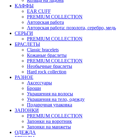
Кольца на ладонь
КАФФЫ
EAR CUFF
PREMIUM COLLECTION
Авторская работа
Авторская работа: позолота, серебро, медь
СЕРЬГИ
PREMIUM COLLECTION
БРАСЛЕТЫ
Classic bracelets
Кожаные браслеты
PREMIUM COLLECTION
Необычные браслеты
Hard rock collection
РАЗНОЕ
Аксессуары
Броши
Украшения на волосы
Украшения на тело, одежду
Подарочная упаковка
ЗАПОНКИ
PREMIUM COLLECTION
Запонки на воротник
Запонки на манжеты
ОДЕЖДА