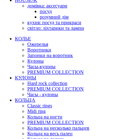
HOUSE-K
домівка: аксесуари
посуд
розумний дім
кухня: посуд та прикраси
світло: ліхтарики та лампи
КОЛЬЕ
Ожерелья
Воротники
Запонки на воротник
Кулоны
Часы-кулоны
PREMIUM COLLECTION
КУЛОНЫ
Hard rock collection
PREMIUM COLLECTION
Часы - кулоны
КОЛЬЦА
Classic rings
Midi ring
Кольца на ногти
PREMIUM COLLECTION
Кольца на несколько пальцев
Кольца на весь палец