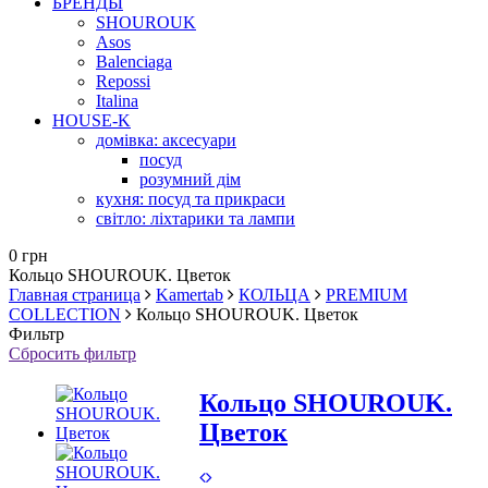
БРЕНДЫ
SHOUROUK
Asos
Balenciaga
Repossi
Italina
HOUSE-K
домівка: аксесуари
посуд
розумний дім
кухня: посуд та прикраси
світло: ліхтарики та лампи
0 грн
Кольцо SHOUROUK. Цветок
Главная страница
Kamertab
КОЛЬЦА
PREMIUM
COLLECTION
Кольцо SHOUROUK. Цветок
Фильтр
Сбросить фильтр
Кольцо SHOUROUK.
Цветок