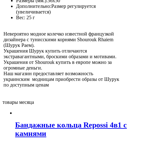
Размеры (мм.):
36x50
Дополнительно:
Размер регулируется
(увеличивается)
Вес:
25 г
Невероятно модное колечко известной французкой
дизайнера с тунисскими корнями Shourouk Rhaiem
(Шурук Раем).
Украшения Шурук купить отличаются
экстравагантными, броскими образами и мотивами.
Украшения от Shourouk купить в европе можно за
огромные деньги.
Наш магазин предоставляет возможность
украинским модницам приобрести образы от Шурук
по доступным ценам
товары месяца
Бандажные кольца Repossi 4в1 с
камнями