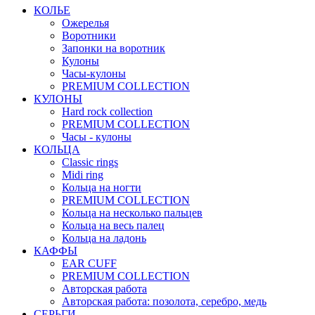
КОЛЬЕ
Ожерелья
Воротники
Запонки на воротник
Кулоны
Часы-кулоны
PREMIUM COLLECTION
КУЛОНЫ
Hard rock collection
PREMIUM COLLECTION
Часы - кулоны
КОЛЬЦА
Classic rings
Midi ring
Кольца на ногти
PREMIUM COLLECTION
Кольца на несколько пальцев
Кольца на весь палец
Кольца на ладонь
КАФФЫ
EAR CUFF
PREMIUM COLLECTION
Авторская работа
Авторская работа: позолота, серебро, медь
СЕРЬГИ