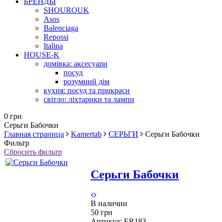
БРЕНДЫ
SHOUROUK
Asos
Balenciaga
Repossi
Italina
HOUSE-K
домівка: аксесуари
посуд
розумний дім
кухня: посуд та прикраси
світло: ліхтарики та лампи
0 грн
Серьги Бабочки
Главная страница
Kamertab
СЕРЬГИ
Серьги Бабочки
Фильтр
Сбросить фильтр
Серьги Бабочки
В наличии
50 грн
Артикул:
ER183