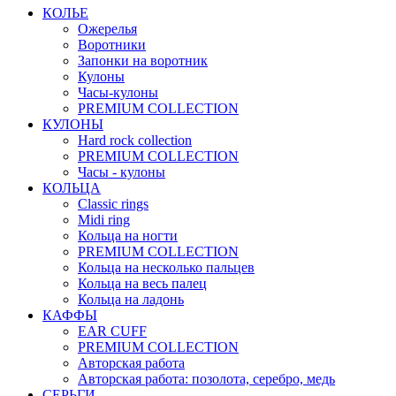
КОЛЬЕ
Ожерелья
Воротники
Запонки на воротник
Кулоны
Часы-кулоны
PREMIUM COLLECTION
КУЛОНЫ
Hard rock collection
PREMIUM COLLECTION
Часы - кулоны
КОЛЬЦА
Classic rings
Midi ring
Кольца на ногти
PREMIUM COLLECTION
Кольца на несколько пальцев
Кольца на весь палец
Кольца на ладонь
КАФФЫ
EAR CUFF
PREMIUM COLLECTION
Авторская работа
Авторская работа: позолота, серебро, медь
СЕРЬГИ