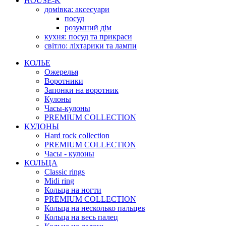
HOUSE-K
домівка: аксесуари
посуд
розумний дім
кухня: посуд та прикраси
світло: ліхтарики та лампи
КОЛЬЕ
Ожерелья
Воротники
Запонки на воротник
Кулоны
Часы-кулоны
PREMIUM COLLECTION
КУЛОНЫ
Hard rock collection
PREMIUM COLLECTION
Часы - кулоны
КОЛЬЦА
Classic rings
Midi ring
Кольца на ногти
PREMIUM COLLECTION
Кольца на несколько пальцев
Кольца на весь палец