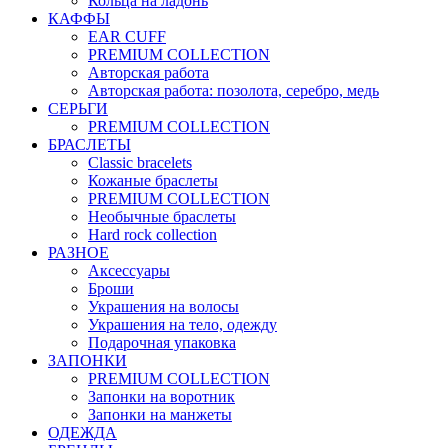
Кольца на ладонь
КАФФЫ
EAR CUFF
PREMIUM COLLECTION
Авторская работа
Авторская работа: позолота, серебро, медь
СЕРЬГИ
PREMIUM COLLECTION
БРАСЛЕТЫ
Classic bracelets
Кожаные браслеты
PREMIUM COLLECTION
Необычные браслеты
Hard rock collection
РАЗНОЕ
Аксессуары
Броши
Украшения на волосы
Украшения на тело, одежду
Подарочная упаковка
ЗАПОНКИ
PREMIUM COLLECTION
Запонки на воротник
Запонки на манжеты
ОДЕЖДА