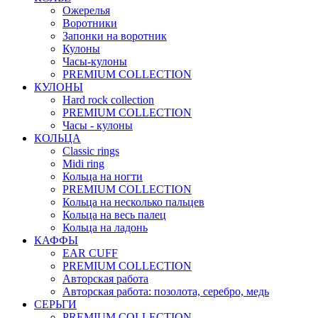
Ожерелья
Воротники
Запонки на воротник
Кулоны
Часы-кулоны
PREMIUM COLLECTION
КУЛОНЫ
Hard rock collection
PREMIUM COLLECTION
Часы - кулоны
КОЛЬЦА
Classic rings
Midi ring
Кольца на ногти
PREMIUM COLLECTION
Кольца на несколько пальцев
Кольца на весь палец
Кольца на ладонь
КАФФЫ
EAR CUFF
PREMIUM COLLECTION
Авторская работа
Авторская работа: позолота, серебро, медь
СЕРЬГИ
PREMIUM COLLECTION