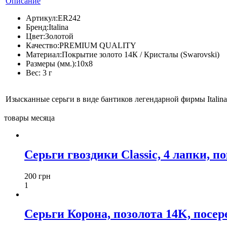
Описание
Артикул:
ER242
Бренд:
Italina
Цвет:
Золотой
Качество:
PREMIUM QUALITY
Материал:
Покрытие золото 14К / Кристалы (Swarovski)
Размеры (мм.):
10x8
Вес:
3 г
Изысканные серьги в виде бантиков легендарной фирмы Italina
товары месяца
Серьги гвоздики Classic, 4 лапки, п
200 грн
1
Серьги Корона, позолота 14K, посереб