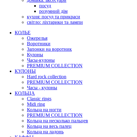
домівка: аксесуари
посуд
розумний дім
кухня: посуд та прикраси
світло: ліхтарики та лампи
КОЛЬЕ
Ожерелья
Воротники
Запонки на воротник
Кулоны
Часы-кулоны
PREMIUM COLLECTION
КУЛОНЫ
Hard rock collection
PREMIUM COLLECTION
Часы - кулоны
КОЛЬЦА
Classic rings
Midi ring
Кольца на ногти
PREMIUM COLLECTION
Кольца на несколько пальцев
Кольца на весь палец
Кольца на ладонь