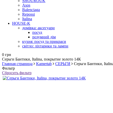
SHOUROUK
Asos
Balenciaga
Repossi
Italina
HOUSE-K
домівка: аксесуари
посуд
розумний дім
кухня: посуд та прикраси
світло: ліхтарики та лампи
0 грн
Серьги Бантики, Italina, покрытие золото 14К
Главная страница
Kamertab
СЕРЬГИ
Серьги Бантики, Itali
Фильтр
Сбросить фильтр