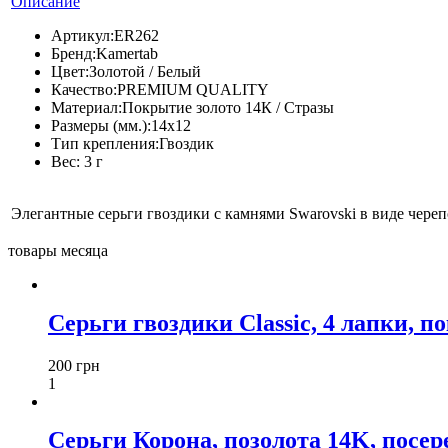
Описание
Артикул:
ER262
Бренд:
Kamertab
Цвет:
Золотой / Белый
Качество:
PREMIUM QUALITY
Материал:
Покрытие золото 14К / Стразы
Размеры (мм.):
14х12
Тип крепления:
Гвоздик
Вес:
3 г
Элегантные серьги гвоздики с камнями Swarovski в виде черепо
товары месяца
Серьги гвоздики Classic, 4 лапки, п
200 грн
1
Серьги Корона, позолота 14K, посереб