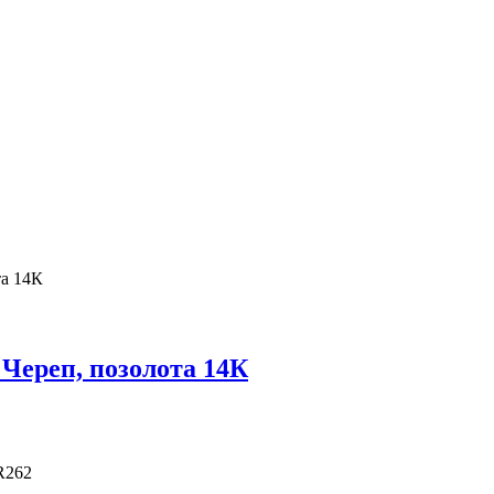
та 14К
Череп, позолота 14К
R262