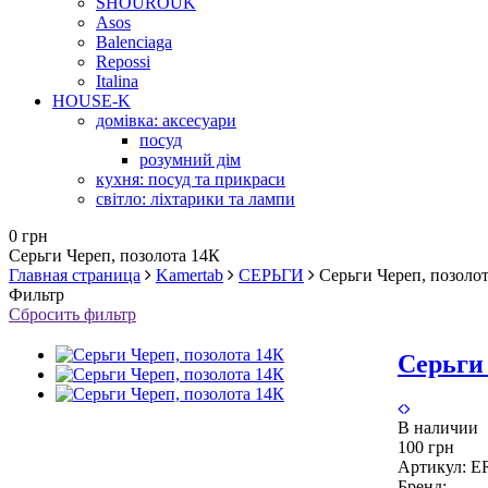
SHOUROUK
Asos
Balenciaga
Repossi
Italina
HOUSE-K
домівка: аксесуари
посуд
розумний дім
кухня: посуд та прикраси
світло: ліхтарики та лампи
0 грн
Серьги Череп, позолота 14К
Главная страница
Kamertab
СЕРЬГИ
Серьги Череп, позоло
Фильтр
Сбросить фильтр
Серьги 
В наличии
100 грн
Артикул:
E
Бренд: