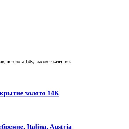
в, позолота 14К, высокое качество.
окрытие золото 14К
рение, Italina, Austria