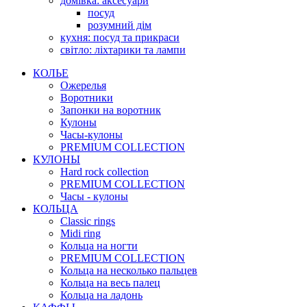
домівка: аксесуари
посуд
розумний дім
кухня: посуд та прикраси
світло: ліхтарики та лампи
КОЛЬЕ
Ожерелья
Воротники
Запонки на воротник
Кулоны
Часы-кулоны
PREMIUM COLLECTION
КУЛОНЫ
Hard rock collection
PREMIUM COLLECTION
Часы - кулоны
КОЛЬЦА
Classic rings
Midi ring
Кольца на ногти
PREMIUM COLLECTION
Кольца на несколько пальцев
Кольца на весь палец
Кольца на ладонь