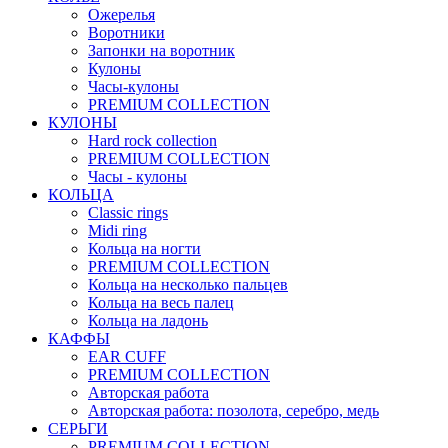
Ожерелья
Воротники
Запонки на воротник
Кулоны
Часы-кулоны
PREMIUM COLLECTION
КУЛОНЫ
Hard rock collection
PREMIUM COLLECTION
Часы - кулоны
КОЛЬЦА
Classic rings
Midi ring
Кольца на ногти
PREMIUM COLLECTION
Кольца на несколько пальцев
Кольца на весь палец
Кольца на ладонь
КАФФЫ
EAR CUFF
PREMIUM COLLECTION
Авторская работа
Авторская работа: позолота, серебро, медь
СЕРЬГИ
PREMIUM COLLECTION