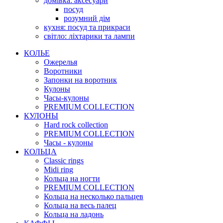
домівка: аксесуари
посуд
розумний дім
кухня: посуд та прикраси
світло: ліхтарики та лампи
КОЛЬЕ
Ожерелья
Воротники
Запонки на воротник
Кулоны
Часы-кулоны
PREMIUM COLLECTION
КУЛОНЫ
Hard rock collection
PREMIUM COLLECTION
Часы - кулоны
КОЛЬЦА
Classic rings
Midi ring
Кольца на ногти
PREMIUM COLLECTION
Кольца на несколько пальцев
Кольца на весь палец
Кольца на ладонь