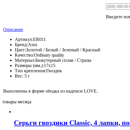
Введите ном
Описание
Артикул:
ER011
Бренд:
Asos
Цвет:
Золотой / Белый / Зеленый / Красный
Качество:
Ordinary quality
Материал:
Бижутерный сплав / Стразы
Размеры (мм.):
17х15
Тип крепления:
Гвоздик
Вес:
5 г
Выполнены в форме ободка из надписи LOVE.
товары месяца
Серьги гвоздики Classic, 4 лапки, п