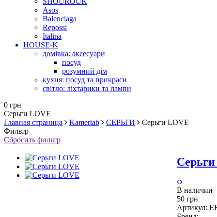
SHOUROUK
Asos
Balenciaga
Repossi
Italina
HOUSE-K
домівка: аксесуари
посуд
розумний дім
кухня: посуд та прикраси
світло: ліхтарики та лампи
0 грн
Серьги LOVE
Главная страница
Kamertab
СЕРЬГИ
Серьги LOVE
Фильтр
Сбросить фильтр
Серьг
В наличии
50 грн
Артикул:
E
Бренд: