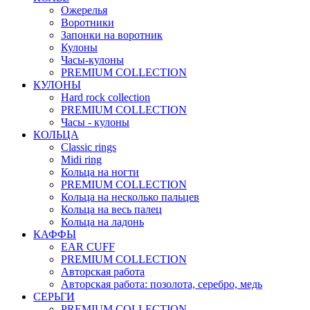
Ожерелья
Воротники
Запонки на воротник
Кулоны
Часы-кулоны
PREMIUM COLLECTION
КУЛОНЫ
Hard rock collection
PREMIUM COLLECTION
Часы - кулоны
КОЛЬЦА
Classic rings
Midi ring
Кольца на ногти
PREMIUM COLLECTION
Кольца на несколько пальцев
Кольца на весь палец
Кольца на ладонь
КАФФЫ
EAR CUFF
PREMIUM COLLECTION
Авторская работа
Авторская работа: позолота, серебро, медь
СЕРЬГИ
PREMIUM COLLECTION