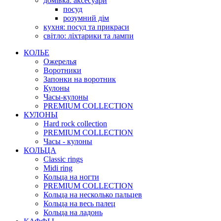
домівка: аксесуари
посуд
розумний дім
кухня: посуд та прикраси
світло: ліхтарики та лампи
КОЛЬЕ
Ожерелья
Воротники
Запонки на воротник
Кулоны
Часы-кулоны
PREMIUM COLLECTION
КУЛОНЫ
Hard rock collection
PREMIUM COLLECTION
Часы - кулоны
КОЛЬЦА
Classic rings
Midi ring
Кольца на ногти
PREMIUM COLLECTION
Кольца на несколько пальцев
Кольца на весь палец
Кольца на ладонь