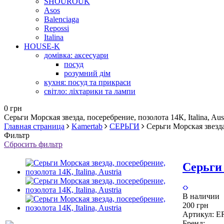
SHOUROUK
Asos
Balenciaga
Repossi
Italina
HOUSE-K
домівка: аксесуари
посуд
розумний дім
кухня: посуд та прикраси
світло: ліхтарики та лампи
0 грн
Серьги Морская звезда, посеребрение, позолота 14К, Italina, Aust
Главная страница
Kamertab
СЕРЬГИ
Серьги Морская звезда,
Фильтр
Сбросить фильтр
Серьги 
В наличии
200 грн
Артикул:
E
Бренд: