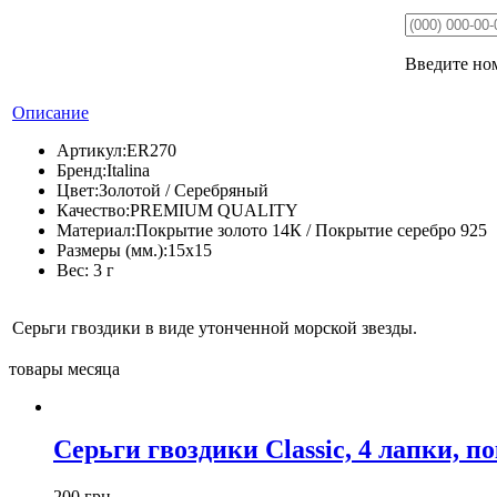
Введите ном
Описание
Артикул:
ER270
Бренд:
Italina
Цвет:
Золотой / Серебряный
Качество:
PREMIUM QUALITY
Материал:
Покрытие золото 14К / Покрытие серебро 925
Размеры (мм.):
15х15
Вес:
3 г
Серьги гвоздики в виде утонченной морской звезды.
товары месяца
Серьги гвоздики Classic, 4 лапки, п
200 грн