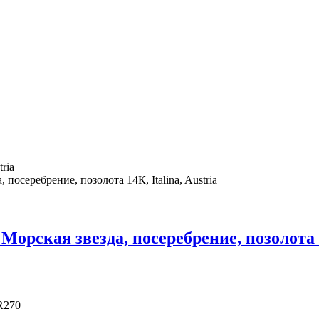
ria
 посеребрение, позолота 14К, Italina, Austria
Морская звезда, посеребрение, позолота 14
R270