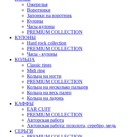
Ожерелья
Воротники
Запонки на воротник
Кулоны
Часы-кулоны
PREMIUM COLLECTION
КУЛОНЫ
Hard rock collection
PREMIUM COLLECTION
Часы - кулоны
КОЛЬЦА
Classic rings
Midi ring
Кольца на ногти
PREMIUM COLLECTION
Кольца на несколько пальцев
Кольца на весь палец
Кольца на ладонь
КАФФЫ
EAR CUFF
PREMIUM COLLECTION
Авторская работа
Авторская работа: позолота, серебро, медь
СЕРЬГИ
PREMIUM COLLECTION