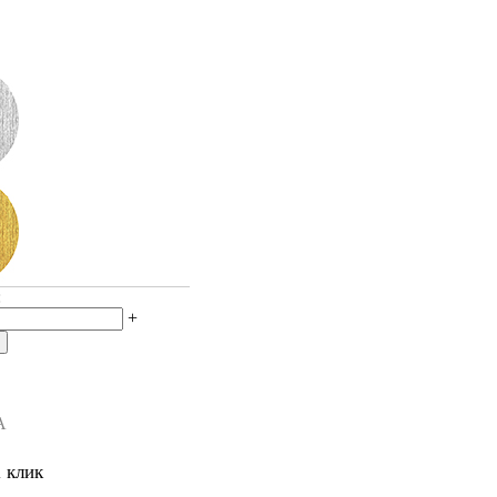
:
+
А
1 клик