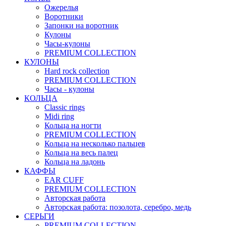
Ожерелья
Воротники
Запонки на воротник
Кулоны
Часы-кулоны
PREMIUM COLLECTION
КУЛОНЫ
Hard rock collection
PREMIUM COLLECTION
Часы - кулоны
КОЛЬЦА
Classic rings
Midi ring
Кольца на ногти
PREMIUM COLLECTION
Кольца на несколько пальцев
Кольца на весь палец
Кольца на ладонь
КАФФЫ
EAR CUFF
PREMIUM COLLECTION
Авторская работа
Авторская работа: позолота, серебро, медь
СЕРЬГИ
PREMIUM COLLECTION