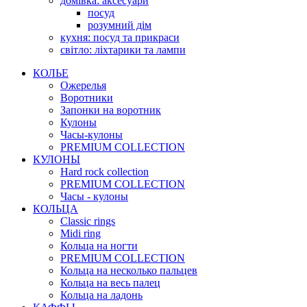
домівка: аксесуари
посуд
розумний дім
кухня: посуд та прикраси
світло: ліхтарики та лампи
КОЛЬЕ
Ожерелья
Воротники
Запонки на воротник
Кулоны
Часы-кулоны
PREMIUM COLLECTION
КУЛОНЫ
Hard rock collection
PREMIUM COLLECTION
Часы - кулоны
КОЛЬЦА
Classic rings
Midi ring
Кольца на ногти
PREMIUM COLLECTION
Кольца на несколько пальцев
Кольца на весь палец
Кольца на ладонь