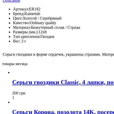
Описание
Артикул:
ER182
Бренд:
Kamertab
Цвет:
Золотой / Серебряный
Качество:
Ordinary quality
Материал:
Бижутерный сплав / Стразы
Размеры (мм.):
12х8
Тип крепления:
Гвоздик
Вес:
2 г
Серьги гвоздики в форме сердечек, украшены стразами. Материа
товары месяца
Серьги гвоздики Classic, 4 лапки, п
200 грн
1
Серьги Корона, позолота 14K, посереб